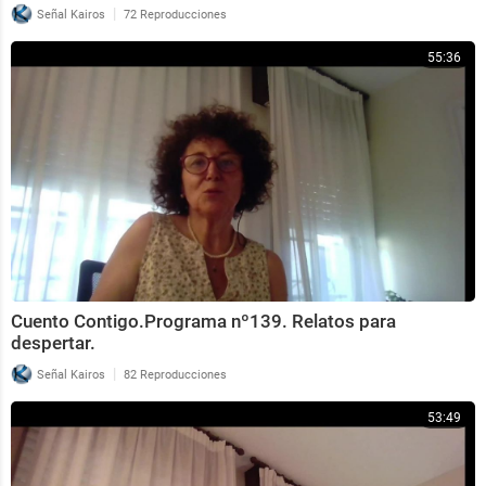
|
Señal Kairos
72 Reproducciones
55:36
Cuento Contigo.Programa nº139. Relatos para
despertar.
|
Señal Kairos
82 Reproducciones
53:49