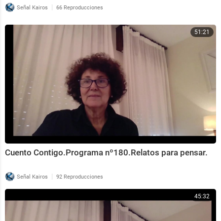
|
Señal Kairos
66 Reproducciones
51:21
Cuento Contigo.Programa nº180.Relatos para pensar.
|
Señal Kairos
92 Reproducciones
45:32