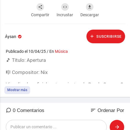
Compartir
Incrustar
Descargar
Áysan
SUSCRIBIRSE
Publicado el 10/04/25 / En
Música
⁣🎵 Título: Apertura
🎼 Compositor: Nix
Visualizador oficial perteneciente a la Banda Sonora O
riginal de Relatos Fantásticos.
Mostrar más
▶ Escúchala en alta calidad o descárgala desde la pla
sort
0 Comentarios
Ordenar Por
taforma oficial:
🌐 ⁣
https://ares.superocho.org/relatos-fantasticos/