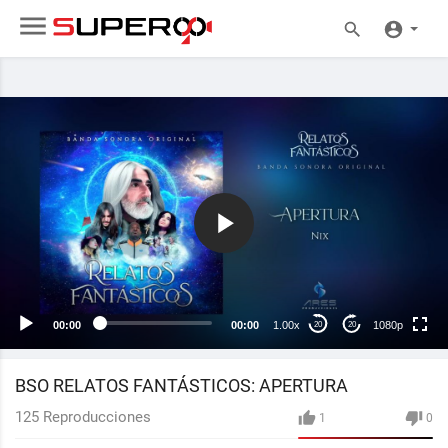
1080p
720p
480p
360p
00:00
00:00
1.00x
1080p
20
20
240p
auto
BSO RELATOS FANTÁSTICOS: APERTURA
125
Reproducciones
1
0