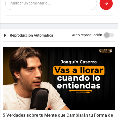
ESTE CANAL NO ESTA MONETIZADO.
ESTE CANAL UNICAMENTE EJERCE EL DERECHO A L
A LIBRE EXPRESION Y OPINION.
SIN PERJUICIO, UCC1-308.
SIN VALOR ASENTADO. NINGUNA RESPONSABILIDA
D.
Auto reproducción
Reproducción Automática
ERRORES Y OMISIONES EXCLUIDOS
01:33:15
5 Verdades sobre tu Mente que Cambiarán tu Forma de