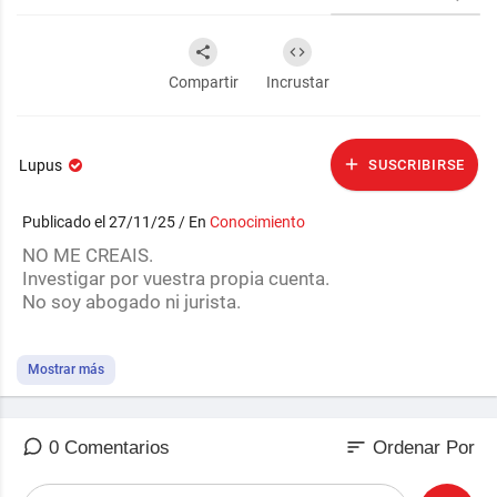
Compartir
Incrustar
Lupus
SUSCRIBIRSE
Publicado el 27/11/25 / En
Conocimiento
NO ME CREAIS.
Investigar por vuestra propia cuenta.
No soy abogado ni jurista.
Mi canal en Telegram:
https://t.me/FraudeLegal​​​​​​​​​​​
Mostrar más
En instagram: fraudelegalcanal
sort
0 Comentarios
Ordenar Por
ESTE CANAL NO DA CONSEJOS LEGALES.