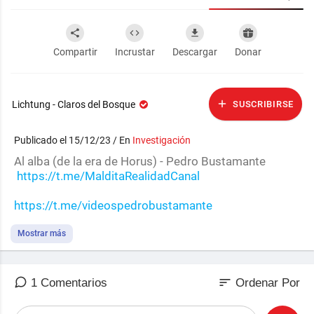
Compartir
Incrustar
Descargar
Donar
Lichtung - Claros del Bosque
SUSCRIBIRSE
Publicado el 15/12/23 / En
Investigación
⁣Al alba (de la era de Horus) - Pedro Bustamante
⁣
https://t.me/MalditaRealidadCanal
https://t.me/videospedrobustamante
Mostrar más
https://youtu.be/b-jvJ--6jbg?si=D4kEIVdMvlTa6FNV
https://todoestarelacionado.wo....rdpress.com/2013/
sort
1 Comentarios
Ordenar Por
02/