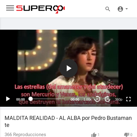
360p
240p
auto
00:00
00:00
1.00x
360p
20
20
MALDITA REALIDAD - AL ALBA por Pedro Bustaman
te
366
Reproducciones
1
0