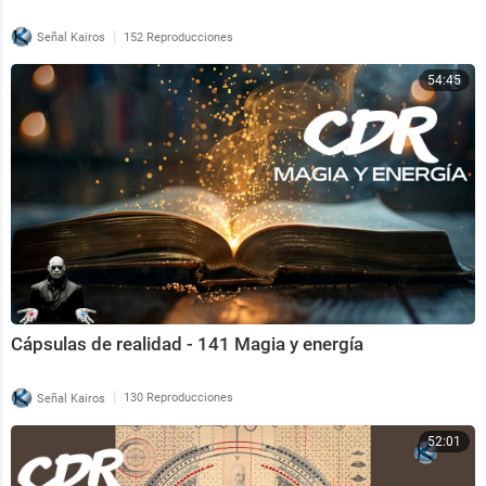
|
Señal Kairos
152 Reproducciones
54:45
Cápsulas de realidad - 141 Magia y energía
|
Señal Kairos
130 Reproducciones
52:01