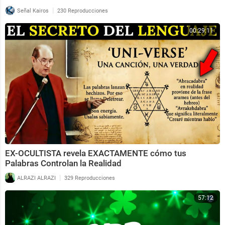
|
Señal Kairos
230 Reproducciones
00:29:11
EX-OCULTISTA revela EXACTAMENTE cómo tus
Palabras Controlan la Realidad
|
ALRAZI ALRAZI
329 Reproducciones
57:12