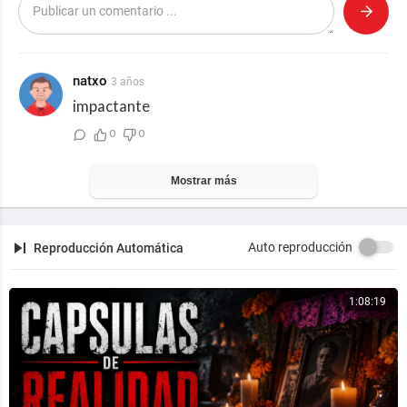
Mis padres (o sea La Tierra y el Sol) no existen para m
í.
https://youtu.be/5ktmcJK0SXU?si=rACGGTYDjenzpd
xL
natxo
3 años
impactante
0
0
Mostrar más
Auto reproducción
Reproducción Automática
1:08:19