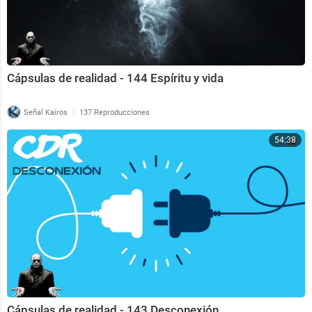
Cápsulas de realidad - 144 Espíritu y vida
|
Señal Kairos
137 Reproducciones
54:38
Cápsulas de realidad - 143 Desconexión