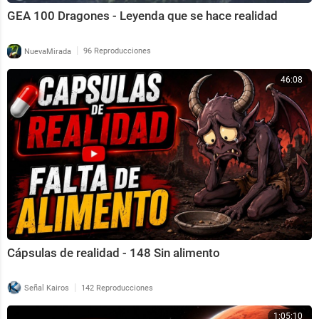
GEA 100 Dragones - Leyenda que se hace realidad
|
NuevaMirada
96 Reproducciones
46:08
Cápsulas de realidad - 148 Sin alimento
|
Señal Kairos
142 Reproducciones
1:05:10