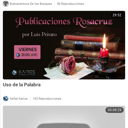
|
Buenaventura De los Bosques
58 Reproducciones
29:52
Uso de la Palabra
|
Señal Kairos
143 Reproducciones
00:08:29