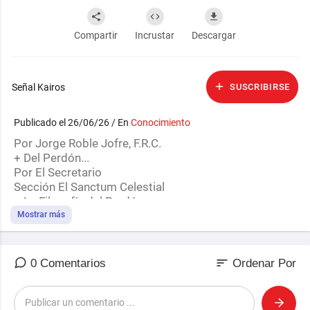
Compartir
Incrustar
Descargar
Señal Kairos
SUSCRIBIRSE
Publicado el 26/06/26 / En
Conocimiento
Por Jorge Roble Jofre, F.R.C.
+ Del Perdón...
Por El Secretario
Sección El Sanctum Celestial
+ La Filosofía del Perdón
Publicado en El Foro Rosacruz
Mostrar más
+ El Perdón
Autor desconocido
sort
0 Comentarios
Ordenar Por