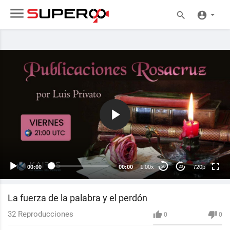
720p
480p
360p
240p
00:00
00:00
1.00x
720p
20
20
auto
La fuerza de la palabra y el perdón
32
Reproducciones
0
0