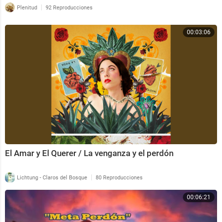
|
Plenitud
92 Reproducciones
00:03:06
El Amar y El Querer / La venganza y el perdón
|
Lichtung - Claros del Bosque
80 Reproducciones
00:06:21