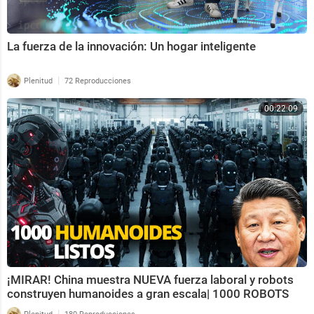
La fuerza de la innovación: Un hogar inteligente
|
Plenitud
72 Reproducciones
00:22:09
¡MIRAR! China muestra NUEVA fuerza laboral y robots
construyen humanoides a gran escala| 1000 ROBOTS
|