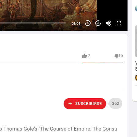
05:04
20
20
2
0
362
SUSCRIBIRSE
is Thomas Cole's "The Course of Empire: The Consu