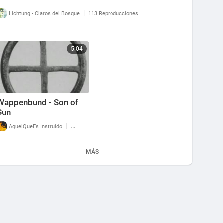
|
Lichtung - Claros del Bosque
113 Reproducciones
5:04
Wappenbund - Son of
Sun
|
AquelQueEs Instruido
181 Reproducciones
MÁS