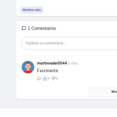
Mostrar más
1 Comentarios
martinvader0044
3 años
Fascinante
0
0
Mos