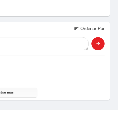
sort
Ordenar Por
trar más