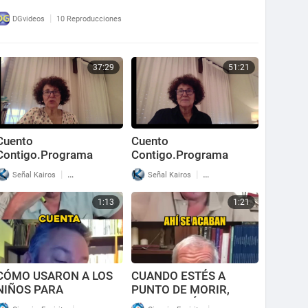
|
DGvideos
10 Reproducciones
37:29
51:21
Cuento
Cuento
Contigo.Programa
Contigo.Programa
nº181. Relatos para
nº180.Relatos para
|
|
Señal Kairos
66 Reproducciones
Señal Kairos
92 Reproducciones
seguir pensando.
pensar.
1:13
1:21
CÓMO USARON A LOS
CUANDO ESTÉS A
NIÑOS PARA
PUNTO DE MORIR,
CONTROLAR EL
ENTENDERÁS PARA