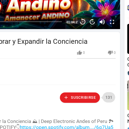
01:04:27
20
20
rar y Expandir la Conciencia
0
0
131
SUSCRIBIRSE
r la Conciencia ⛰ | Deep Electronic Andes of Peru 🏞
SPOTIFY👇
https://open.spotify.com/album..../6g7Ua5