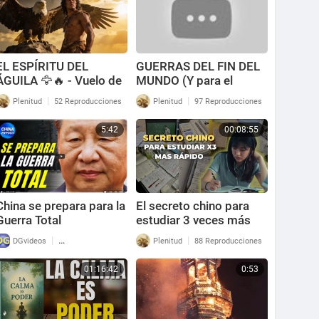
EL ESPÍRITU DEL
GUERRAS DEL FIN DEL
ÁGUILA 🦅🔥 - Vuelo de
MUNDO (Y para el
Conciencia y Soberanía
ANTICRISTO) | Prof.
|
|
Plenitud
52 Reproducciones
Plenitud
97 Reproducciones
Interior ⚔️
Jiang Xueqin
5:42
00:08:55
China se prepara para la
El secreto chino para
Guerra Total
estudiar 3 veces más
rápido
|
|
DGvideos
132 Reproducciones
Plenitud
88 Reproducciones
01:16:42
0:53