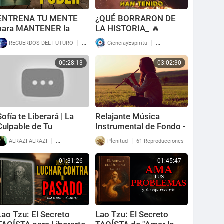
ENTRENA TU MENTE
¿QUÉ BORRARON DE
para MANTENER la
LA HISTORIA_ 🔥
CALMA en Cualquier
Ciudades QUEMADAS…
|
|
RECUERDOS DEL FUTURO
136 Reproducciones
CienciayEspiritu
70 Reproducciones
Situación
PIEDRAS DERRETIDAS
y NIÑOS enviados para
00:28:13
03:02:30
REPOBLAR
Sofía te Liberará | La
Relajante Música
Culpable de Tu
Instrumental de Fondo -
Sufrimiento
Música para Calmar la
|
|
ALRAZI ALRAZI
94 Reproducciones
Plenitud
61 Reproducciones
REGRESARÁ para
Mente y Eliminar el
LIBERARTE DE LOS
estrés
01:31:26
01:45:47
ARCONTES
Lao Tzu: El Secreto
Lao Tzu: El Secreto