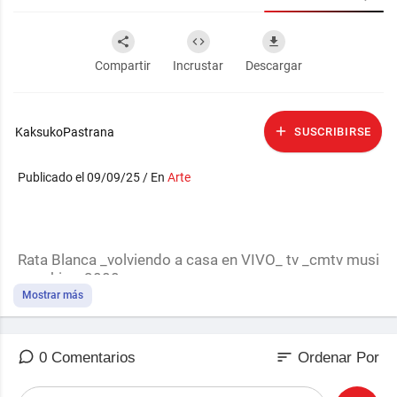
Compartir
Incrustar
Descargar
KaksukoPastrana
SUSCRIBIRSE
Publicado el 09/09/25 / En
Arte
Rata Blanca _volviendo a casa en VIVO_ tv _cmtv musi
c archive_2000
Mostrar más
chango_chin
sort
0 Comentarios
Ordenar Por