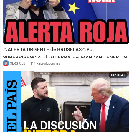
⚠️ALERTA URGENTE de BRUSELAS⚠️Por
SUPERVIVENCIA a la GUERRA nos MANDAN TENER UN
KIT en casa.
|
SERGIOEB
111 Reproducciones
00:10:41