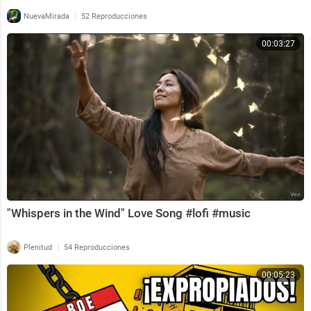
|
NuevaMirada
52 Reproducciones
00:03:27
"Whispers in the Wind" Love Song #lofi #music
|
Plenitud
54 Reproducciones
00:05:23