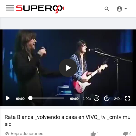
240p
00:00
00:00
1.00x
240p
20
20
Rata Blanca _volviendo a casa en VIVO_ tv _cmtv mu
sic
39
Reproducciones
1
0