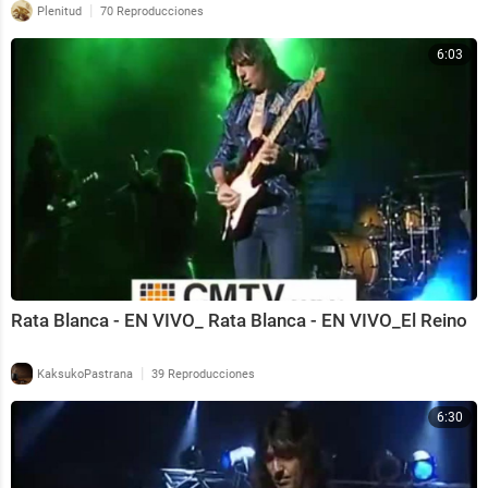
|
Plenitud
70 Reproducciones
6:03
Rata Blanca - EN VIVO_ Rata Blanca - EN VIVO_El Reino
|
KaksukoPastrana
39 Reproducciones
6:30