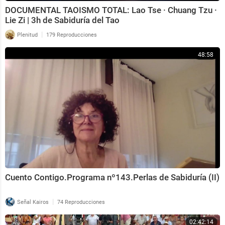
DOCUMENTAL TAOISMO TOTAL: Lao Tse · Chuang Tzu ·
Lie Zi | 3h de Sabiduría del Tao
|
Plenitud
179 Reproducciones
48:58
Cuento Contigo.Programa nº143.Perlas de Sabiduría (II)
|
Señal Kairos
74 Reproducciones
02:42:14