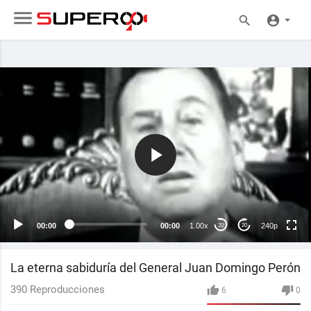
240p
00:00
00:00
1.00x
240p
20
20
La eterna sabiduría del General Juan Domingo Perón
390
Reproducciones
6
0