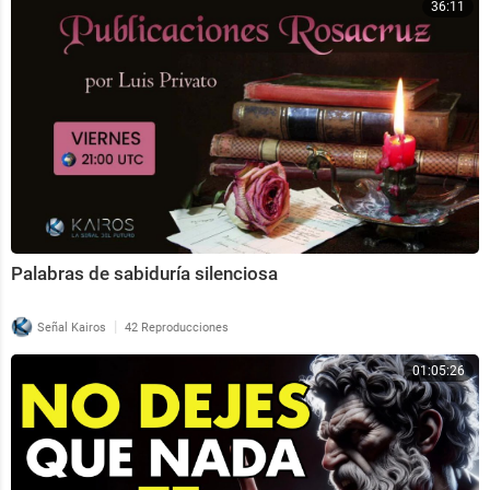
36:11
Palabras de sabiduría silenciosa
|
Señal Kairos
42 Reproducciones
01:05:26