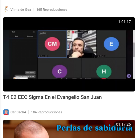
|
Vilma de Gea
165 Reproducciones
1:01:17
T4 E2 EEC Sigma En el Evangelio San Juan
|
Carl0sch4
184 Reproducciones
01:17:26