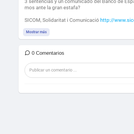
3 sentencias y un comunicado del Banco de Españ
mos ante la gran estafa?
SICOM, Solidaritat i Comunicació
http://www.si
Una entidad financiera no puede ejecutar una hi
Mostrar más
Sentencia abre una vía para oponerse a las ejecu
s han sido titulizados.
0 Comentarios
Intervienen:
• Josep Manel NOVOA, presidente de Asociació
• José Angel GALLEGOS, abogado, 2179 – ICAS
Presenta:
• Josep CABAYOL, presidente de SICOM TV