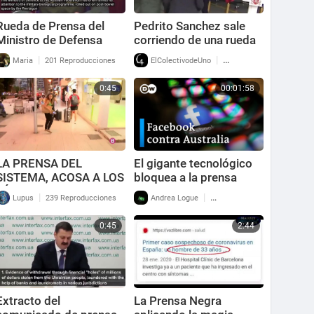
Rueda de Prensa del
Pedrito Sanchez sale
Ministro de Defensa
corriendo de una rueda
Ruso sobre hallazgo de
de prensa.
|
|
Maria
201 Reproducciones
ElColectivodeUno
103 Reproducciones
Biolaboratorios
vinculados a EEUU - G
0:45
00:01:58
LA PRENSA DEL
El gigante tecnológico
SISTEMA, ACOSA A LOS
bloquea a la prensa
JÓVENES QUE
australiana
|
|
Lupus
239 Reproducciones
Andrea Logue
48 Reproducciones
SALIERON DEL
ENCIERRO ILEGAL EN
0:45
2:44
MALLORCA
Extracto del
La Prensa Negra