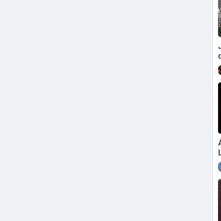
a son: Asociación Hipotecados Activos, Associació 5
tra el capitalisme (Sant Adria, Ciudad Real, Bierzo, Ov
cios AltMaresme, SICOM TV – Solidaritat i Comunica
spanya que posen en fals el sistema hipotecari espan
o.org/titulizaciones/