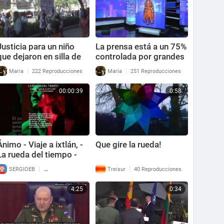
Justicia para un niño
La prensa está a un 75%
que dejaron en silla de
controlada por grandes
rueda por negligencias
corporaciones
|
|
Maria
222 Reproducciones
Maria
251 Reproducciones
médicas
00:00:39
0:58
Ánimo - Viaje a ixtlán, -
Que gire la rueda!
La rueda del tiempo -
cita♧26 #shorts
|
|
SERGIOEB
70 Reproducciones
Treisur
40 Reproducciones
#carloscastaneda
4:25
0:34