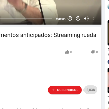
02:02:41
20
20
cimentos anticipados: Streaming rueda
0
0
2,038
SUSCRIBIRSE