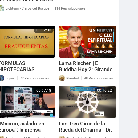
|
Lichtung - Claros del Bosque
114 Reproducciones
00:12:03
01:39:50
FORMULAS
Lama Rinchen | El
HIPOTECARIAS
Buddha Hoy 2: Girando
FRAUDULENTAS.
la Rueda del Dharma
|
|
Lupus
72 Reproducciones
Plenitud
48 Reproducciones
REVISA TU ESCRITURA
00:07:18
00:10:22
"Macron, aislado en
Los Tres Giros de la
Europa": la prensa
Rueda del Dharma - Dr.
francesa sobre la
Alexander Berzin