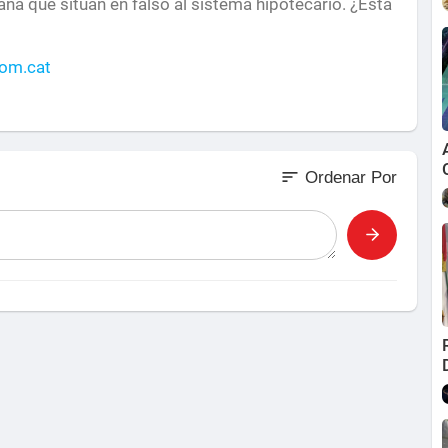
a que sitúan en falso al sistema hipotecario. ¿Esta
com.cat
poteca si ha vendido toda su deuda.
ciones hipotecarias y a los desahucios si los crédito
sort
Ordenar Por
n Hipotecados Activos
F