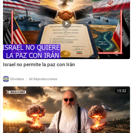
Israel no permite la paz con Irán
|
DGvideos
60 Reproducciones
15:32