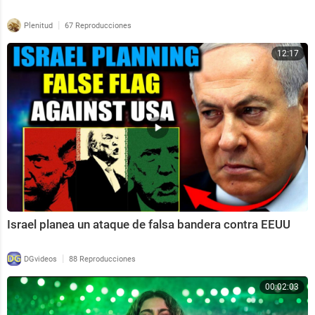
|
Plenitud
67 Reproducciones
12:17
Israel planea un ataque de falsa bandera contra EEUU
|
DGvideos
88 Reproducciones
00:02:03