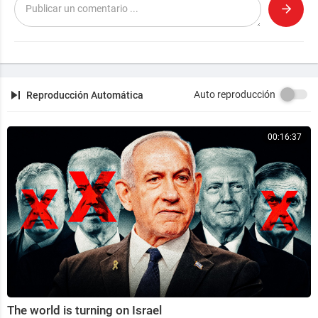
maho
Síguenos en Facebook:
https://www.facebook.com/jpmasespanol
Twitter:
Auto reproducción
Reproducción Automática
https://twitter.com/jpmasespanol
Instagram
00:16:37
https://www.instagram.com/jpmasespanol/
The world is turning on Israel