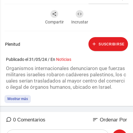
Compartir
Incrustar
Plenitud
SUSCRIBIRSE
Publicado el 31/05/24 / En
Noticias
Organismos internacionales denunciaron que fuerzas
militares israelíes robaron cadáveres palestinos, los c
uales serían trasladados al mayor centro del comerci
o ilegal de órganos humanos, ubicado en Israel.
Un vídeo que ha salido a luz pública revela que unos 1
Mostrar más
20 cuerpos de gazatíes, fueron sustraídos tras el asal
to del hospital Al Shifa.
sort
0 Comentarios
Ordenar Por
Conocé las Últimas Noticias Internacionales
https://www.facebook.com/group....s/noticiasdeulti