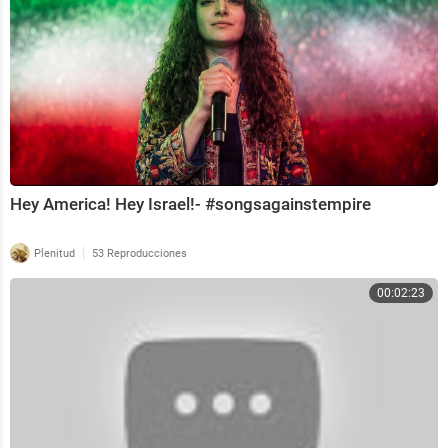
Hey America! Hey Israel!- #songsagainstempire
|
Plenitud
53 Reproducciones
00:02:23