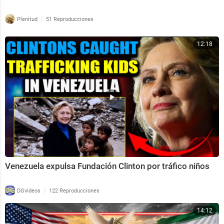
|
Plenitud
51 Reproducciones
12:18
Venezuela expulsa Fundación Clinton por tráfico niños
|
DGvideos
122 Reproducciones
14:12