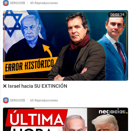
|
SERGIOEB
45 Reproducciones
00:08:34
❌ Israel hacia SU EXTINCIÓN
|
SERGIOEB
65 Reproducciones
00:01:35