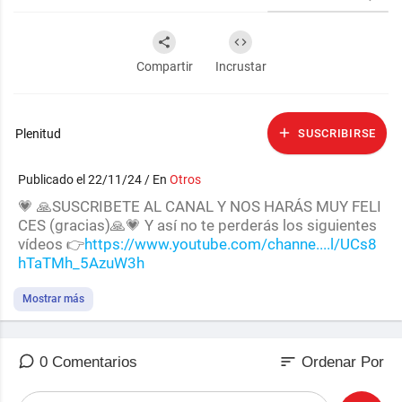
Compartir
Incrustar
Plenitud
SUSCRIBIRSE
Publicado el 22/11/24 / En
Otros
💗 🙏SUSCRIBETE AL CANAL Y NOS HARÁS MUY FELI
CES (gracias)🙏💗 Y así no te perderás los siguientes
vídeos 👉
https://www.youtube.com/channe....l/UCs8
hTaTMh_5AzuW3h
🟡¿Quieres descargar GRATIS el pdf sobre las reglas
Mostrar más
del juego? Suscrñíbete a nuestra web y además te ma
ndaré un email diario para ayudarte a cambiar tu ment
alidad (te das de baja cuendo desees sin problema)
sort
0 Comentarios
Ordenar Por
🌱🌱VISITA NUESTRA WEB Y HAZLO AHORA 🎨👉:
htt
ps://brossahleyton.com/