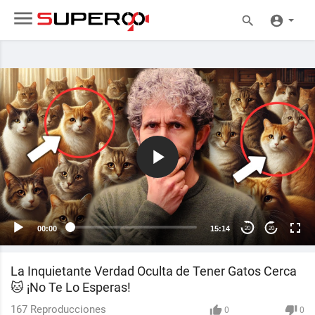
00:00
15:14
20
20
La Inquietante Verdad Oculta de Tener Gatos Cerca
🐱 ¡No Te Lo Esperas!
167
Reproducciones
0
0