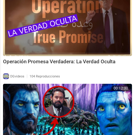
Operación Promesa Verdadera: La Verdad Oculta
|
DGvideos
104 Reproducciones
00:12:30