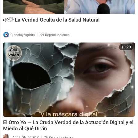
🌿💥 La Verdad Oculta de la Salud Natural
|
CienciayEspiritu
99 Reproducciones
13:20
El Otro Yo — La Cruda Verdad de la Actuación Digital y el
Miedo al Qué Dirán
|
LA VISIÓN DE FOX
76 Reproducciones