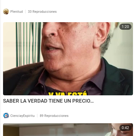
|
Plenitud
33 Reproducciones
1:20
SABER LA VERDAD TIENE UN PRECIO…
|
CienciayEspiritu
89 Reproducciones
0:42