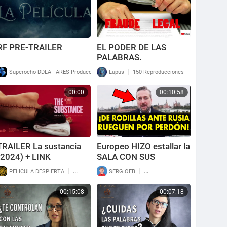
RF PRE-TRAILER
EL PODER DE LAS
PALABRAS.
DICCIONARIO
|
|
Superocho DDLA - ARES Producciones
Lupus
552 Reproducciones
150 Reproducciones
JURIDICO (FRAUDE
LEGAL)
00:00
00:10:58
TRAILER La sustancia
Europeo HIZO estallar la
(2024) + LINK
SALA CON SUS
PALABRAS SOBRE
|
|
PELICULA DESPIERTA
132 Reproducciones
SERGIOEB
122 Reproducciones
RUSIA: LE BASTÓ 1 MIN
para hacer callar a
00:15:08
00:07:18
todos