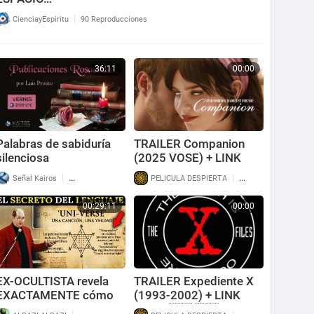
|
CienciayEspiritu
90 Reproducciones
36:11
00:00
Palabras de sabiduría
TRAILER Companion
silenciosa
(2025 VOSE) + LINK
|
|
Señal Kairos
42 Reproducciones
PELICULA DESPIERTA
51 Reproducciones
00:29:11
00:00
EX-OCULTISTA revela
TRAILER Expediente X
EXACTAMENTE cómo
(1993-2002) + LINK
tus Palabras Controlan
SERIE 🇪🇸 🇬🇧