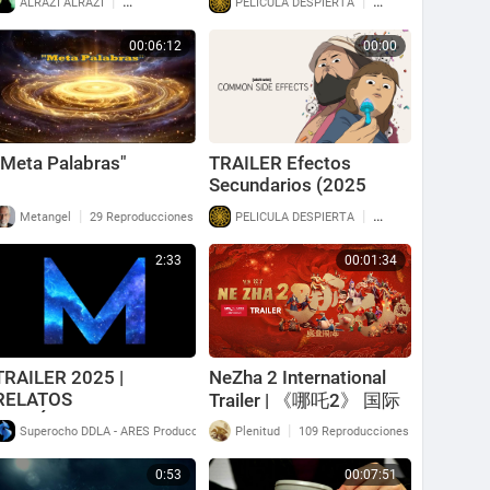
|
|
ALRAZI ALRAZI
329 Reproducciones
PELICULA DESPIERTA
137 Reproducciones
la Realidad
00:06:12
00:00
"Meta Palabras"
TRAILER Efectos
Secundarios (2025
VOSE) + LINK
|
|
Metangel
29 Reproducciones
PELICULA DESPIERTA
106 Reproducciones
2:33
00:01:34
TRAILER 2025 |
NeZha 2 International
RELATOS
Trailer | 《哪吒2》 国际
FANTÁSTICOS: M
预告片
|
|
Superocho DDLA - ARES Producciones
Plenitud
321 Reproducciones
109 Reproducciones
0:53
00:07:51