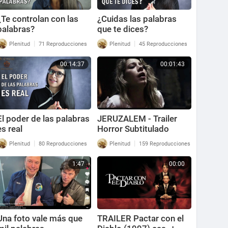
¿Te controlan con las
¿Cuidas las palabras
palabras?
que te dices?
|
|
Plenitud
71 Reproducciones
Plenitud
45 Reproducciones
00:14:37
00:01:43
El poder de las palabras
JERUZALEM - Trailer
es real
Horror Subtitulado
2016
|
|
Plenitud
80 Reproducciones
Plenitud
159 Reproducciones
1:47
00:00
Una foto vale más que
TRAILER Pactar con el