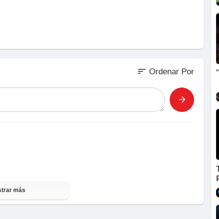
agonfl
sort
Ordenar Por
trar más