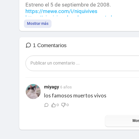
Estreno el 5 de septiembre de 2008.
https://mewe.com/i/niquivives
https://niquivives.bandcamp.com/releases
Mostrar más
https://soundcloud.com/niqui-vives
https://terapiadelsonido.wixsi....te.com/sonordr
1 Comentarios
miyagy
6 años
los famosos muertos vivos
0
0
Mos