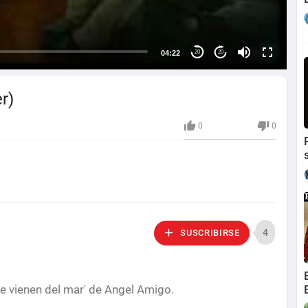
04:22
20
20
r)
0
0
4
SUSCRIBIRSE
ue vienen del mar' de Angel Amigo.