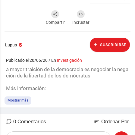
Compartir
Incrustar
Lupus
SUSCRIBIRSE
Publicado el 20/06/20 / En
Investigación
a mayor traición de la democracia es negociar la nega
ción de la libertad de los demócratas
Más información:
Suscríbete al canal:
Mostrar más
https://www.youtube.com/c/Jes%....C3%BAsGMaestr
o?sub_c
sort
0 Comentarios
Ordenar Por
Accede a la Crítica de la razón literaria:
https://academiaeditorial.com/....colecciones/critica-