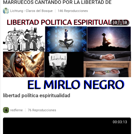
MARRUECOS CANTANDO POR LA LIBERTAD DE
PALESTINA
|
Lichtung - Claros del Bosque
146 Reproducciones
00:11:08
libertad política espiritualidad
|
redferne
76 Reproducciones
00:03:13