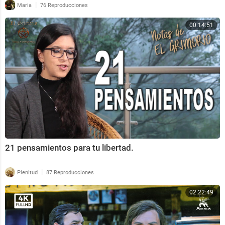
|
Maria
76 Reproducciones
00:14:51
21 pensamientos para tu libertad.
|
Plenitud
87 Reproducciones
02:22:49