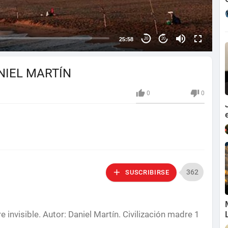
25:58
20
20
NIEL MARTÍN
0
0
362
SUSCRIBIRSE
 invisible. Autor: Daniel Martín. Civilización madre 1