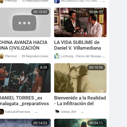
|
|
Plenitud
70 Reproducciones
RECUERDOS DEL FUTURO
88 Reproduccion
00:10:03
00:06:05
CHINA AVANZA HACIA
LA VIDA SUBLIME de
UNA CIVILIZACIÓN
Daniel V. Villamediana
ECOLÓGICA
(Fragmento)
|
|
Plenitud
39 Reproducciones
Lichtung - Claros del Bosque
64 Reproducci
8:28
00:10:56
DANIEL TORRES _ex
Bienvenido a la Realidad
malagata _preparativos
- La infiltración del
_ensayToon(8)
satanismo en la
|
|
KaksukoPastrana
59 Reproducciones
Odnan_Ref
140 Reproducciones
civilización (16)
00:14:23
00:04:11