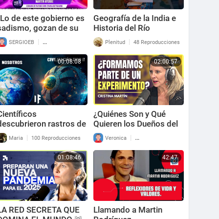
"Lo de este gobierno es
Geografía de la India e
sadismo, gozan de su
Historia del Río
maldad siniestra"
Sarasvati (Prof.
|
|
SERGIOEB
82 Reproducciones
Plenitud
48 Reproducciones
Martín Ayerbe con
Gustavo Martin) - VIVO
Trombetta
DE INSTAGRAM
00:08:08
02:00:57
Científicos
¿Quiénes Son y Qué
descubrieron rastros de
Quieren los Dueños del
una civilización tipo II
Planeta? - Cristina
|
|
Maria
100 Reproducciones
Veronica
130 Reproducciones
Martín Jiménez | Lo Que
Tú Digas 320
01:08:46
42:47
LA RED SECRETA QUE
Llamando a Martin