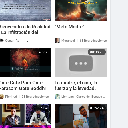
Bienvenido a la Realidad
"Meta Madre"
- La infiltración del
satanismo en la
|
|
Odnan_Ref
71 Reproducciones
Metangel
68 Reproducciones
civilización II (17)
01:40:37
00:08:29
Gate Gate Para Gate
La madre, el niño, la
Parasam Gate Boddhi
fuerza y la levedad.
Svaha Daniel Schmidt [
|
|
Plenitud
93 Reproducciones
Lichtung - Claros del Bosque
57 Reproducci
1H40 ]
00:36:04
01:52:24