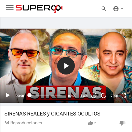
720p
480p
360p
240p
00:00
00:00
1.00x
720p
20
20
auto
SIRENAS REALES y GIGANTES OCULTOS
64
Reproducciones
2
0