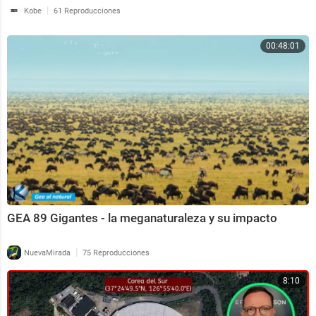
|
Kobe
61 Reproducciones
00:48:01
GEA 89 Gigantes - la meganaturaleza y su impacto
|
NuevaMirada
75 Reproducciones
8:10