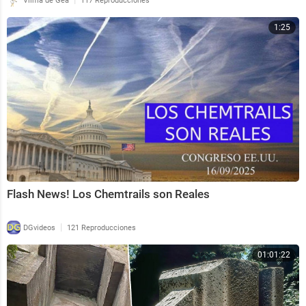
Vilma de Gea
117 Reproducciones
1:25
Flash News! Los Chemtrails son Reales
|
DGvideos
121 Reproducciones
01:01:22