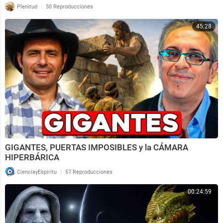
|
Plenitud
50 Reproducciones
45:28
GIGANTES, PUERTAS IMPOSIBLES y la CÁMARA
HIPERBÁRICA
|
CienciayEspiritu
57 Reproducciones
00:24:59