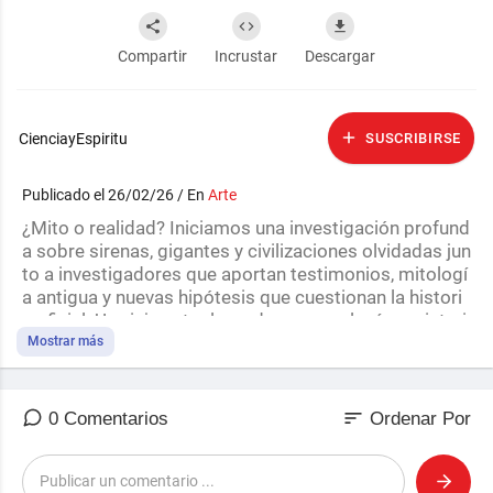
Compartir
Incrustar
Descargar
CienciayEspiritu
SUSCRIBIRSE
Publicado el 26/02/26 / En
Arte
⁣¿Mito o realidad? Iniciamos una investigación profund
a sobre sirenas, gigantes y civilizaciones olvidadas jun
to a investigadores que aportan testimonios, mitologí
a antigua y nuevas hipótesis que cuestionan la histori
a oficial. Un viaje entre leyendas, arqueología y misteri
o… donde quizás nada sea lo que nos contaron.
Mostrar más
sort
0 Comentarios
Ordenar Por