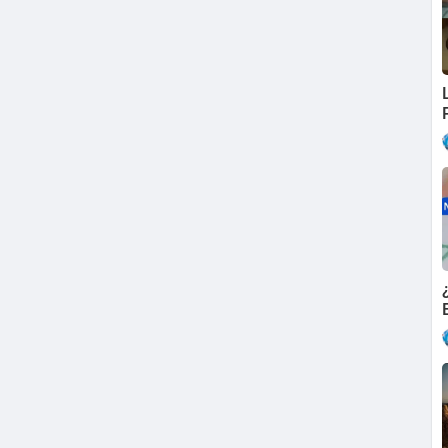
letter-alejavi
más resumidos):
https://www.instagram.com/alejavir
me ayudarás muchísimo 🙏🏼
javi.colaboraciones@gmail.com