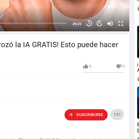
29:23
20
20
rozó la IA GRATIS! Esto puede hacer
0
0
131
SUSCRIBIRSE