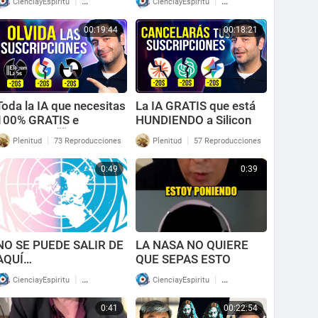
|
|
CienciayEspiritu
79 Reproducciones
CienciayEspiritu
74 Reproducciones
HANTAVIRUS…
00:19:44
00:18:21
Toda la IA que necesitas
La IA GRATIS que está
100% GRATIS e
HUNDIENDO a Silicon
ILIMITADA 🤯
Valley
|
|
Plenitud
73 Reproducciones
Plenitud
57 Reproducciones
0:49
0:39
NO SE PUEDE SALIR DE
LA NASA NO QUIERE
AQUÍ…
QUE SEPAS ESTO
|
|
CienciayEspiritu
92 Reproducciones
CienciayEspiritu
93 Reproducciones
0:41
00:22:54