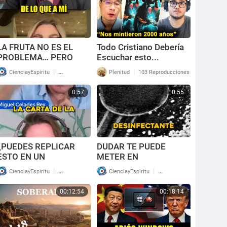
LA FRUTA NO ES EL
Todo Cristiano Debería
PROBLEMA… PERO
Escuchar esto...
ESTO TE PUEDE ESTAR
|
|
CienciayEspiritu
81 Reproducciones
Plenitud
103 Reproducciones
HACIENDO DAÑO
0:57
0:55
¿PUEDES REPLICAR
DUDAR TE PUEDE
ESTO EN UN
METER EN
LABORATORIO?
PROBLEMAS
|
|
CienciayEspiritu
72 Reproducciones
CienciayEspiritu
83 Reproducciones
00:12:54
00:18:14