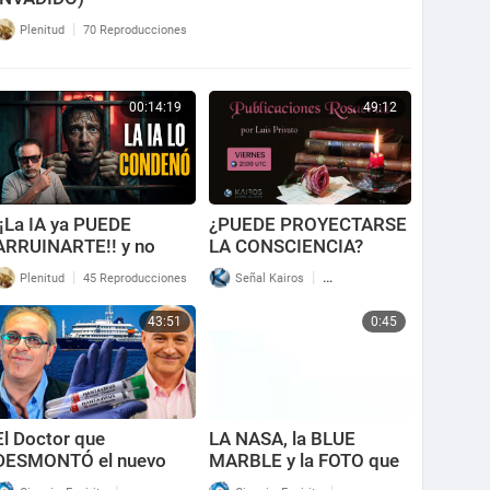
|
Plenitud
70 Reproducciones
00:14:19
49:12
¡¡La IA ya PUEDE
¿PUEDE PROYECTARSE
ARRUINARTE!! y no
LA CONSCIENCIA?
podrás evitarlo
|
|
Plenitud
45 Reproducciones
Señal Kairos
56 Reproducciones
43:51
0:45
El Doctor que
LA NASA, la BLUE
DESMONTÓ el nuevo
MARBLE y la FOTO que
MIEDO al
NADIE puede explicar…