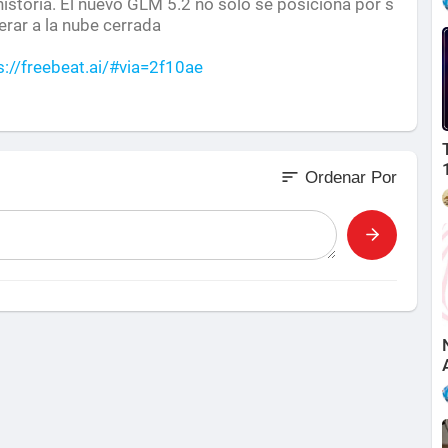
historia. El nuevo GLM 5.2 no solo se posiciona por s
erar a la nube cerrada
s://freebeat.ai/#via=2f10ae
com/curso-ia/
curso-de-make/
curso-de-gemini/
sort
Ordenar Por
m/curso-de-chatgpt/
al.com/