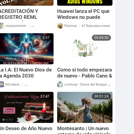
ACREDITACIÓN Y
Huawei lanza el PC que
REGISTRO REML
Windows no puede
SOBERANÍA Y JUSTICIA
igualar: el cambio ya
|
|
viveysientechi
41 Reproducciones
Plenitud
67 Reproducciones
SOCIAL ley natural
empezó
gratis
2:37
00:04:50
La I.A: El Nuevo Dios de
Como si todo empezara
la Agenda 2030
de nuevo - Pablo Cano &
Suhail Serghini
|
|
DGvideos
134 Reproducciones
Lichtung - Claros del Bosque
40 Reproducci
27:47
00:01:24
Un Deseo de Año Nuevo
Montesanto | Un nuevo