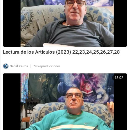
L⁣⁣ectura de los Artículos (2023) 22,23,24,25,26,27,28
|
Señal Kairos
79 Reproducciones
48:02