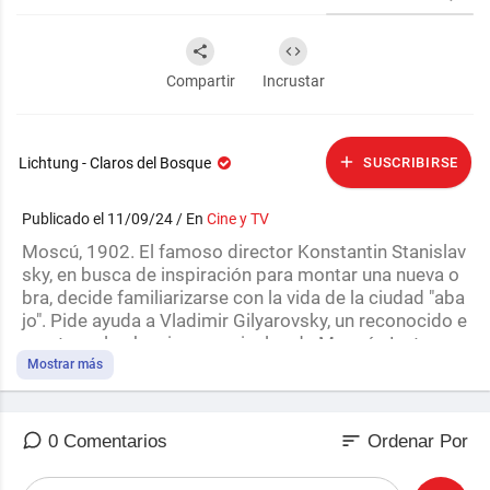
Compartir
Incrustar
Lichtung - Claros del Bosque
SUSCRIBIRSE
Publicado el 11/09/24 / En
Cine y TV
Moscú, 1902. El famoso director Konstantin Stanislav
sky, en busca de inspiración para montar una nueva o
bra, decide familiarizarse con la vida de la ciudad "aba
jo". Pide ayuda a Vladimir Gilyarovsky, un reconocido e
xperto en los barrios marginales de Moscú. Juntos ac
uden al legendario bandido Khitrovka y se ven arrastra
Mostrar más
dos a la investigación del asesinato de un misterioso
residente local: un sikh indio con un pasado oscuro...
sort
0 Comentarios
Ordenar Por
Año de producción: 2023