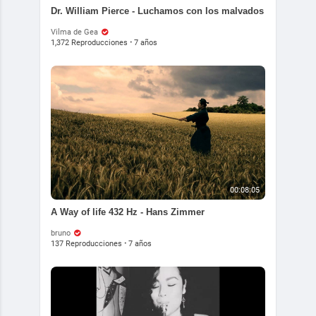
Dr. William Pierce - Luchamos con los malvados
Vilma de Gea
1,372 Reproducciones
·
7 años
00:08:05
A Way of life 432 Hz - Hans Zimmer
bruno
137 Reproducciones
·
7 años