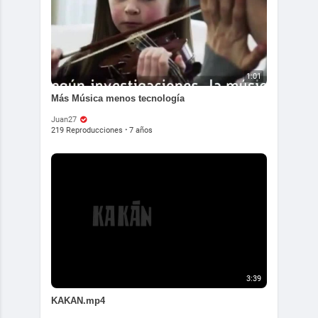
1:01
Más Música menos tecnología
Juan27
219 Reproducciones
·
7 años
3:39
KAKAN.mp4