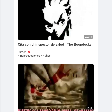
20:13
Cita con el inspector de salud - The Boondocks
Lumen
4 Reproducciones
·
7 años
8:38