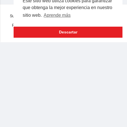
Este sitio web utiliza cookies para garantizar
que obtenga la mejor experiencia en nuestro
sitio web.
Aprende más
Superocho la plataforma consciente en español © 2019-2023
Preguntas frecuentes
Términos
Privacidad
Nosotros
Contacto
Lenguaje
Descartar