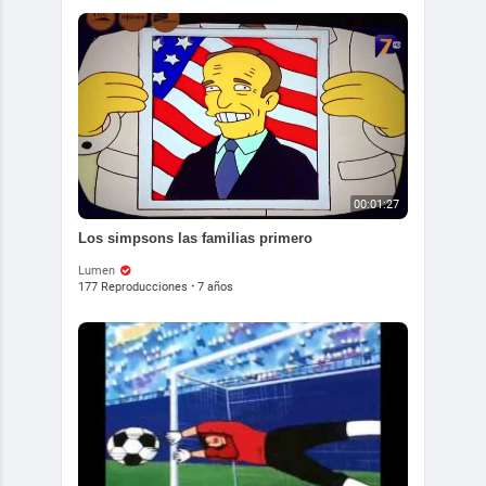
00:01:27
Los simpsons las familias primero
Lumen
177 Reproducciones
·
7 años