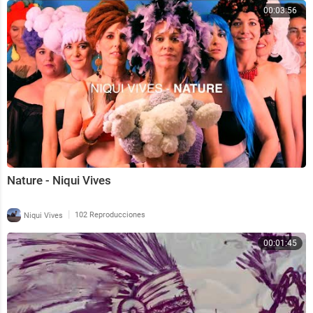
00:03:56
Nature - Niqui Vives
|
Niqui Vives
102 Reproducciones
00:01:45