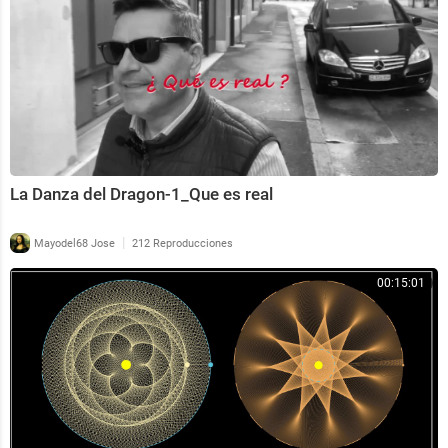
La Danza del Dragon-1_Que es real
|
Mayodel68 Jose
212 Reproducciones
00:15:01