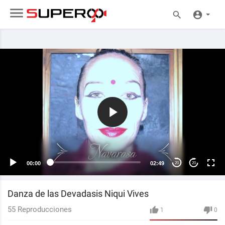
00:00
02:49
20
20
Danza de las Devadasis Niqui Vives
55
Reproducciones
1
0