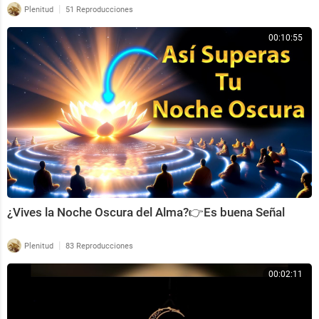
|
Plenitud
51 Reproducciones
00:10:55
¿Vives la Noche Oscura del Alma?👉Es buena Señal
|
Plenitud
83 Reproducciones
00:02:11