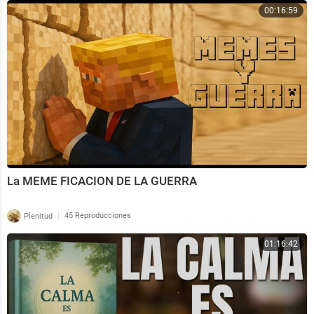
00:16:59
La MEME FICACION DE LA GUERRA
|
Plenitud
45 Reproducciones
01:16:42