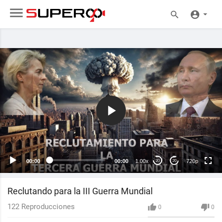
720p
480p
360p
240p
00:00
00:00
1.00x
720p
20
20
auto
Reclutando para la III Guerra Mundial
122
Reproducciones
0
0