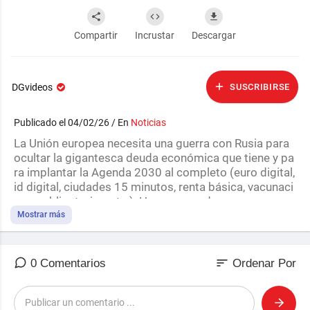
Compartir
Incrustar
Descargar
DGvideos
SUSCRIBIRSE
Publicado el 04/02/26 / En
Noticias
⁣La Unión europea necesita una guerra con Rusia para
ocultar la gigantesca deuda económica que tiene y pa
ra implantar la Agenda 2030 al completo (euro digital,
id digital, ciudades 15 minutos, renta básica, vacunaci
ones obligatorias, etc.). Ha comenzado a rearmarse
militarmente, avisa de posibles requisamientos de bie
Mostrar más
nes privados y ha empezado a implantar el servicio mi
litar.
sort
0 Comentarios
Ordenar Por