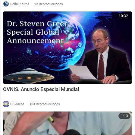
|
Señal Kairos
92 Reproducciones
10:32
OVNIS. Anuncio Especial Mundial
|
DGvideos
103 Reproducciones
1:13