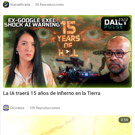
|
NuevaMirada
55 Reproducciones
13:17
La IA traerá 15 años de infierno en la Tierra
|
DGvideos
109 Reproducciones
0:58