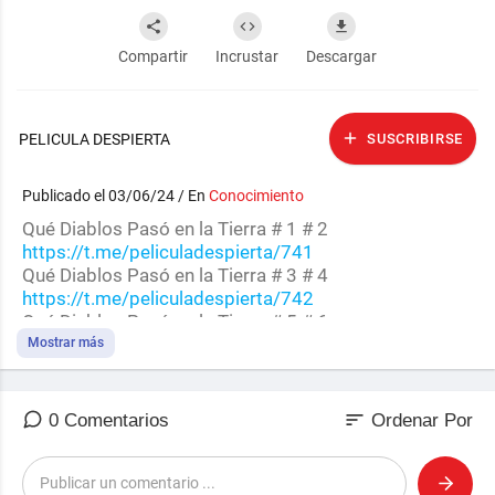
Compartir
Incrustar
Descargar
PELICULA DESPIERTA
SUSCRIBIRSE
Publicado el 03/06/24 / En
Conocimiento
⁣Qué Diablos Pasó en la Tierra # 1 # 2
https://t.me/peliculadespierta/741
Qué Diablos Pasó en la Tierra # 3 # 4
https://t.me/peliculadespierta/742
Qué Diablos Pasó en la Tierra # 5 # 6
https://t.me/peliculadespierta/743
Mostrar más
Qué Diablos Pasó en la Tierra # 7
https://t.me/peliculadespierta/744
Qué Diablos Pasó en la Tierra # 8
sort
0 Comentarios
Ordenar Por
https://t.me/peliculadespierta/745
Qué Diablos Pasó en la Tierra # 9
https://t.me/peliculadespierta/746