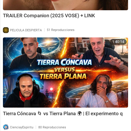
TRAILER Companion (2025 VOSE) + LINK
|
PELICULA DESPIERTA
51 Reproducciones
1:40:14
Tierra Cóncava 🌀 vs Tierra Plana 🌍 | El experimento q
|
CienciayEspiritu
80 Reproducciones