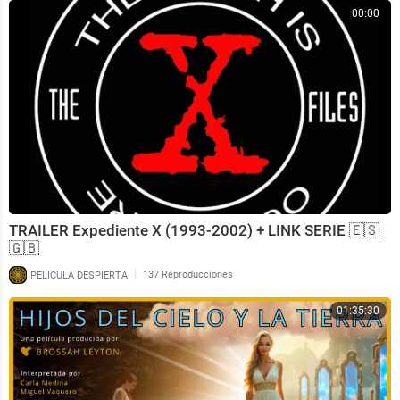
00:00
TRAILER Expediente X (1993-2002) + LINK SERIE 🇪🇸
🇬🇧
|
PELICULA DESPIERTA
137 Reproducciones
01:35:30