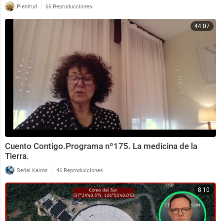
|
Plenitud
66 Reproducciones
44:07
Cuento Contigo.Programa nº175. La medicina de la
Tierra.
|
Señal Kairos
46 Reproducciones
8:10