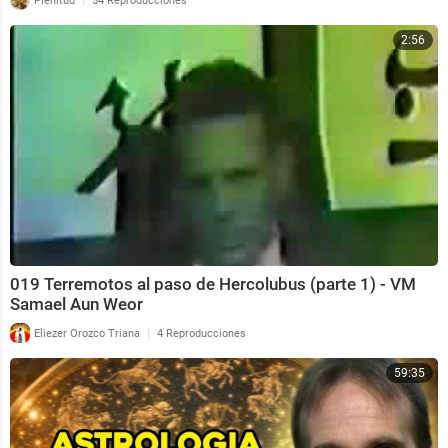
Plenitud
54 Reproducciones
2:56
019 Terremotos al paso de Hercolubus (parte 1) - VM
Samael Aun Weor
|
Eliezer Orozco Triana
4 Reproducciones
59:35