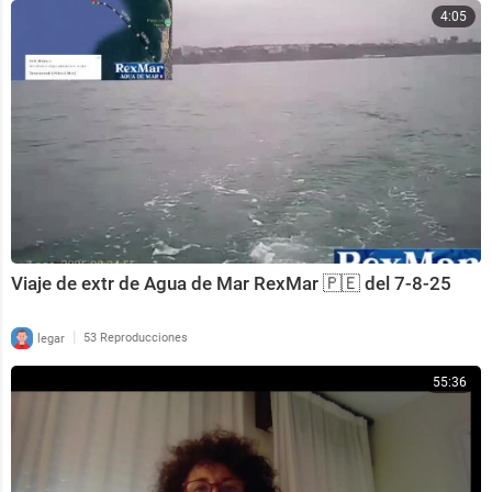
4:05
Viaje de extr de Agua de Mar RexMar 🇵🇪 del 7-8-25
|
legar
53 Reproducciones
55:36