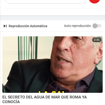
https://niquivives.bandcamp.com/releases
https://terapiadelsonido.wixsi....te.com/sonordragonf
l
https://escuelademujeresmedicina.wordpress.com/
Auto reproducción
Reproducción Automática
https://mewe.com/i/niquivives
https://soundcloud.com/niqui-vives
0:45
EL SECRETO DEL AGUA DE MAR QUE ROMA YA
CONOCÍA