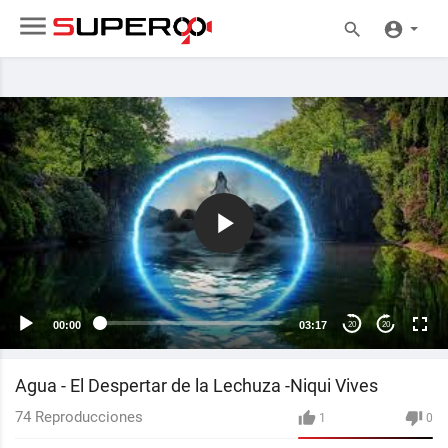
00:00
03:17
20
20
Agua - El Despertar de la Lechuza -Niqui Vives
74
Reproducciones
1
0