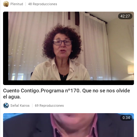
|
Plenitud
48 Reproducciones
42:27
Cuento Contigo.Programa nº170. Que no se nos olvide
el agua.
|
Señal Kairos
69 Reproducciones
0:34