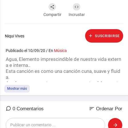
Compartir
Incrustar
Niqui Vives
SUSCRIBIRSE
Publicado el 10/09/20 / En
Música
Agua, Elemento imprescindible de nuestra vida extern
a e interna..
Esta canción es como una canción cuna, suave y fluid
a.
Ayuda a recuperar traumas con respecto al Agua, y ta
mbién te pone en contacto con tu movimiento interno,
Mostrar más
aportando paz , y recogimiento..
álbum: El Despertar de la Lechuza
sort
0 Comentarios
Ordenar Por
Composición, voz, guitarra, cuenco : Niqui Vives
Grabación, efectos : Sento R R