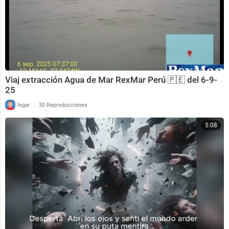
Viaj extracción Agua de Mar RexMar Perú 🇵🇪 del 6-9-
25
|
legar
30 Reproducciones
5:08