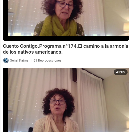
Cuento Contigo.Programa nº174.El camino a la armonía
de los nativos americanos.
|
Señal Kairos
61 Reproducciones
43:09