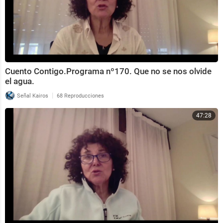
Cuento Contigo.Programa nº170. Que no se nos olvide
el agua.
|
Señal Kairos
68 Reproducciones
47:28