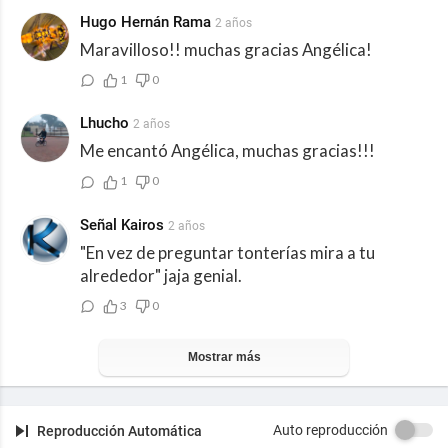
Hugo Hernán Rama
2 años
Maravilloso!! muchas gracias Angélica!
1
0
Lhucho
2 años
Me encantó Angélica, muchas gracias!!!
1
0
Señal Kairos
2 años
"En vez de preguntar tonterías mira a tu
alrededor" jaja genial.
3
0
Mostrar más
Auto reproducción
Reproducción Automática