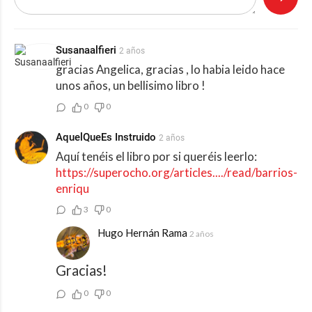
Susanaalfieri
2 años
gracias Angelica, gracias , lo habia leido hace
unos años, un bellisimo libro !
0
0
AquelQueEs Instruido
2 años
Aquí tenéis el libro por si queréis leerlo:
https://superocho.org/articles..../read/barrios-
enriqu
3
0
Hugo Hernán Rama
2 años
Gracias!
0
0