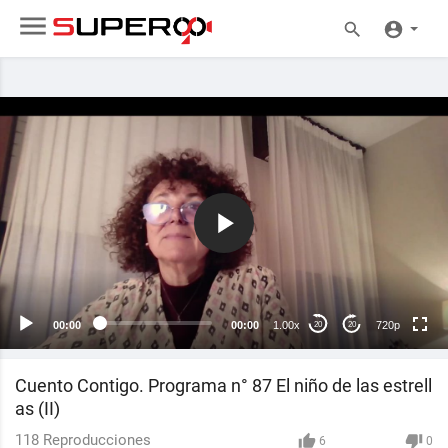
720p
480p
360p
240p
00:00
00:00
1.00x
720p
20
20
auto
Cuento Contigo. Programa n° 87 El niño de las estrell
as (II)
118
Reproducciones
6
0