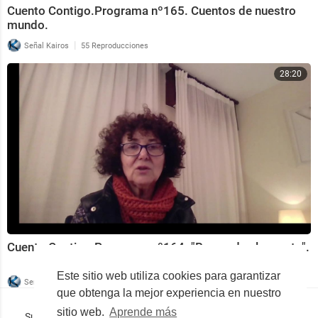
Cuento Contigo.Programa nº165. Cuentos de nuestro
mundo.
|
Señal Kairos
55 Reproducciones
28:20
Cuento Contigo.Programa nº164. "Recuerda el secreto".
Este sitio web utiliza cookies para garantizar
|
Señal Kairos
71 Reproducciones
que obtenga la mejor experiencia en nuestro
sitio web.
Aprende más
Superocho la plataforma consciente en español © 2019-2023