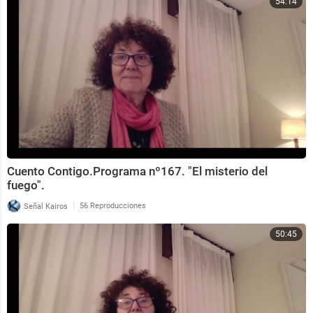
54:14
Cuento Contigo.Programa nº167. "El misterio del
fuego".
|
Señal Kairos
56 Reproducciones
50:45