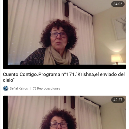
34:06
Cuento Contigo.Programa nº171."Krishna,el enviado del
cielo"
|
Señal Kairos
73 Reproducciones
42:27