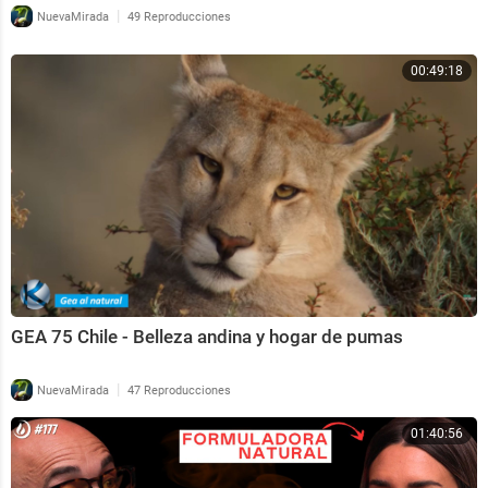
|
NuevaMirada
49 Reproducciones
00:49:18
GEA 75 Chile - Belleza andina y hogar de pumas
|
NuevaMirada
47 Reproducciones
01:40:56