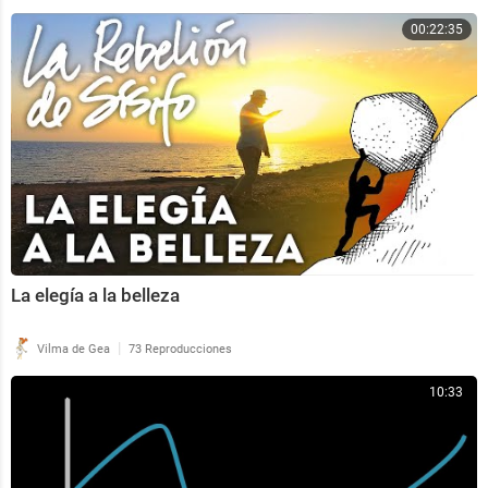
00:22:35
La elegía a la belleza
|
Vilma de Gea
73 Reproducciones
10:33