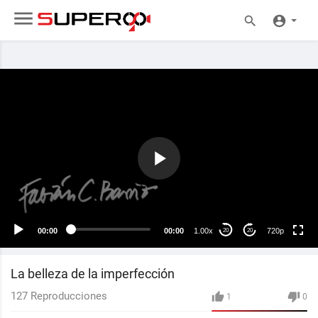
720p
480p
360p
240p
00:00
00:00
1.00x
720p
20
20
auto
La belleza de la imperfección
127
Reproducciones
1
0