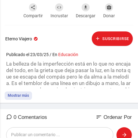
Compartir
Incrustar
Descargar
Donar
Eterno Viajero
SUSCRIBIRSE
Publicado el 23/03/25 / En
Educación
⁣La belleza de la imperfección está en lo que no encaja
del todo, en la grieta que deja pasar la luz, en la nota q
ue se escapa del compás pero le da alma a la melodí
a. Es el temblor de una línea en un dibujo a mano, la ar
ruga que guarda una risa, la cicatriz que cuenta una hi
storia.
Mostrar más
La perfección es fría, cerrada, inamovible. La imperfec
ción, en cambio, respira, crece, susurra que la vida no
sort
0 Comentarios
Ordenar Por
es simétrica, pero sí infinita en matices. Lo hermoso n
o es lo impecable, sino lo auténtico.