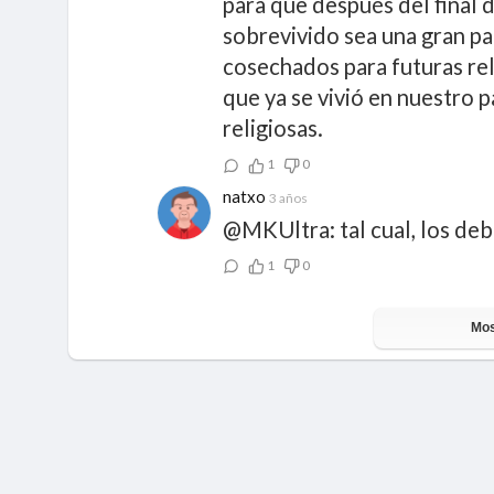
para que después del final 
sobrevivido sea una gran pa
cosechados para futuras rel
que ya se vivió en nuestro p
religiosas.
1
0
natxo
3 años
@MKUltra: tal cual, los deb
1
0
Mos