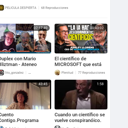
|
PELICULA DESPIERTA
68 Reproducciones
07:17:40
00:43:02
Duplex con Mario
El científico de
Bliztman - Ateneo
MICROSOFT que está
científico: ¿Qué
enseñando a la IA los
|
|
lito_gonzalez
60 Reproducciones
Plenitud
77 Reproducciones
contienen realmente las
CÓDIGOS de la
vacunas COVID-19?
NATURALEZA
43:45
1:58
Cuento
Cuando un científico se
Contigo.Programa
vuelve conspiranóico.
nº130.G. Lakhovsky:El