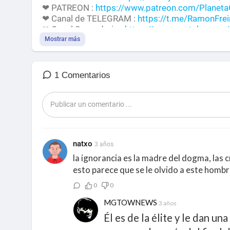
❤ PATREON :
https://www.patreon.com/Planeta
❤ Canal de TELEGRAM :
https://t.me/RamonFrei
❤ Canal Secundario :
https://www.youtube.com/
Mostrar más
¡Recuerda APOYAR el canal y Activar la Campanit
Ramon Freire Oficial, Planeta Celta, Bitácora Del 
1 Comentarios
natxo
3 años
la ignorancia es la madre del dogma, las c
esto parece que se le olvido a este hombre
0
0
MGTOWNEWS
3 años
Él es de la élite y le dan u