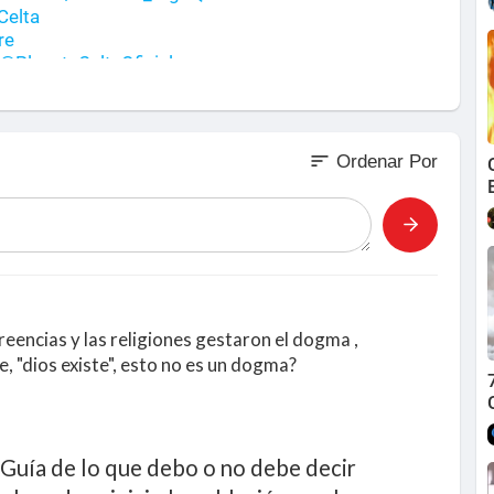
Celta
re
@PlanetaCeltaOficial
a!
Sur
sort
Ordenar Por
reencias y las religiones gestaron el dogma ,
, "dios existe", esto no es un dogma?
na Guía de lo que debo o no debe decir