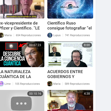
ex-vicepresidente de
Científico Ruso
Pfizer y Científico. "LE
consigue fotografiar “el
ESTOY ADVIRTIENDO
alma” saliendo del
|
|
Maria
654 Reproducciones
Lupus
741 Reproducciones
QUE GOBIERNOS
cuerpo
ALREDEDOR DEL MUN
00:07:23
8:00
LA NATURALEZA
ACUERDOS ENTRE
CUÁNTICA DE LA
GOBIERNOS Y
CONCIENCIA, una
EXTRATERRESTRES:
|
|
Lime
105 Reproducciones
Maria
589 Reproducciones
mirada desde el
importante militar y
enfoque científico -
científico israelí.
00:10:16
4:38
Roger Penrose.