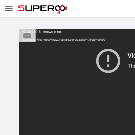
Code 150: Unknown error.
Download File: https://www.youtube.com/watch?v=X6ct0Keq0eQ