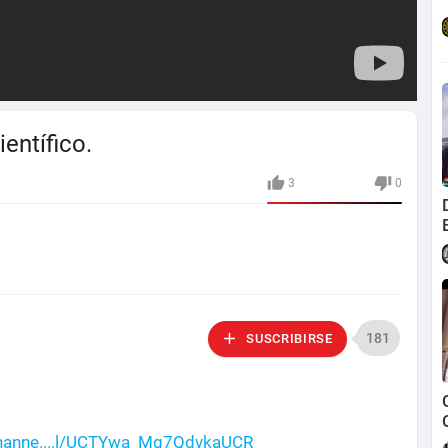
entífico.
3
0
181
SUSCRIBIRSE
hanne....l/UCTYwa_Mg7QdvkaUCR