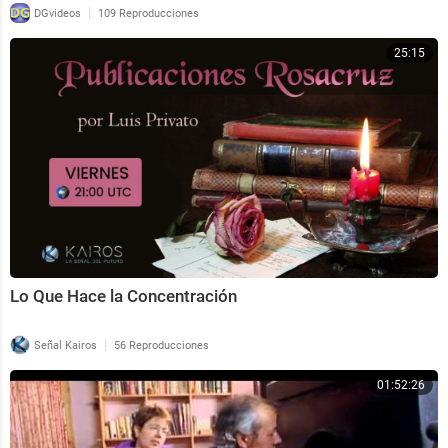
|
DGvideos
109 Reproducciones
25:15
Lo Que Hace la Concentración
|
Señal Kairos
56 Reproducciones
01:52:26