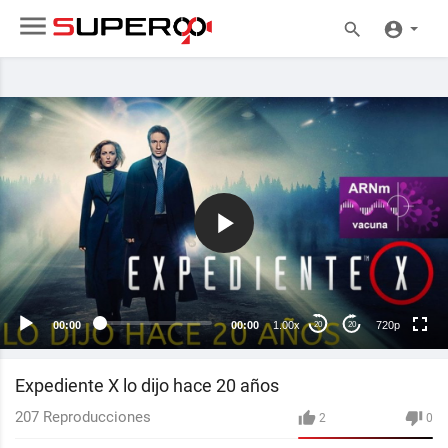
720p
480p
360p
240p
00:00
00:00
1.00x
720p
20
20
auto
Expediente X lo dijo hace 20 años
207
Reproducciones
2
0