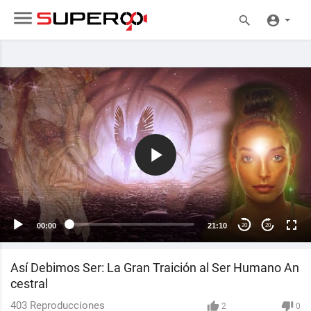
00:00
21:10
20
20
Así Debimos Ser: La Gran Traición al Ser Humano An
cestral
403
Reproducciones
2
0