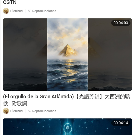
CGTN
|
Plenitud
50 Reproducciones
00:04:03
(El orgullo de la Gran Atlántida)【光語芳韻】大西洲的驕
傲 | 附歌詞
|
Plenitud
52 Reproducciones
00:04:14