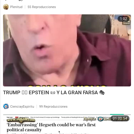
|
Plenitud
55 Reproducciones
1:02
TRUMP 🧑‍⚖️ EPSTEIN 📜 Y LA GRAN FARSA 🎭
|
CienciayEspiritu
99 Reproducciones
01:02:54