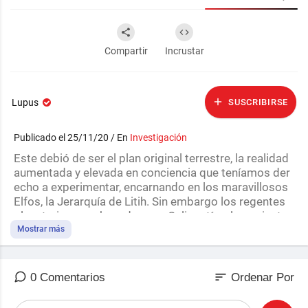
Compartir
Incrustar
Lupus
SUSCRIBIRSE
Publicado el 25/11/20 / En
Investigación
Este debió de ser el plan original terrestre, la realidad
aumentada y elevada en conciencia que teníamos der
echo a experimentar, encarnando en los maravillosos
Elfos, la Jerarquía de Litih. Sin embargo los regentes
planetarios encabezados por Caligastía, el gran instru
ctor, perpetraron la gran traición al ser humano ancest
Mostrar más
ral.Saga Proyecto Tierra XVII.
sort
0 Comentarios
Ordenar Por