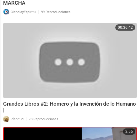
MARCHA
|
CienciayEspiritu
99 Reproducciones
00:36:42
Grandes Libros #2: Homero y la Invención de lo Humano
|
|
Plenitud
78 Reproducciones
2:55