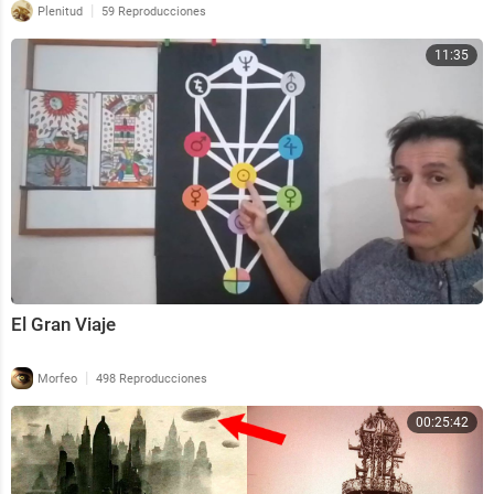
|
Plenitud
59 Reproducciones
11:35
El Gran Viaje
|
Morfeo
498 Reproducciones
00:25:42