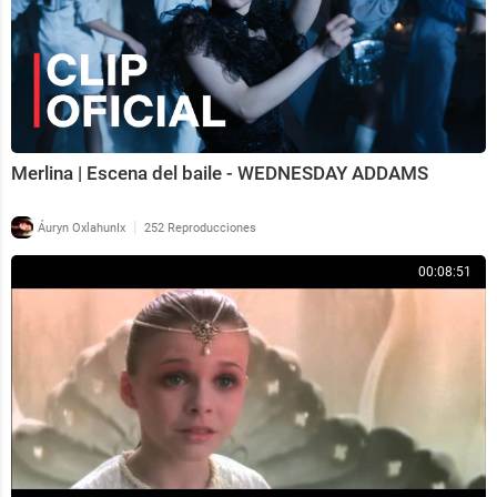
Merlina | Escena del baile - WEDNESDAY ADDAMS
|
Áuryn OxlahunIx
252 Reproducciones
00:08:51