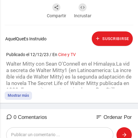
Compartir
Incrustar
AquelQueEs Instruido
SUSCRIBIRSE
Publicado el 12/12/23 / En
Cine y TV
Walter Mitty con Sean O'Connell en el Himalaya.La vid
a secreta de Walter Mitty1 (en Latinoamerica: La incre
íble vida de Walter Mitty) es la segunda adaptación de
la novela The Secret Life of Walter Mitty publicada en
1939. Fue escrita y protagonizada por Ben Stiller com
o Walter Mitty, y Kristen Wiig una compañera de trabaj
Mostrar más
o, Cheryl. Se estrenó en el Festival de Cine de Nueva Y
ork el 5 de octubre de 2013, después se estreno en lo
s Estados Unidos y en España el 25 de diciembre de 2
sort
0 Comentarios
Ordenar Por
013, y en Chile el 23 de enero de 2014. Recibió crítica
s mixtas de los críticos. Fue filmada en Los Ángeles, N
ueva York, Groenlandia, Islandia y el Himalaya.