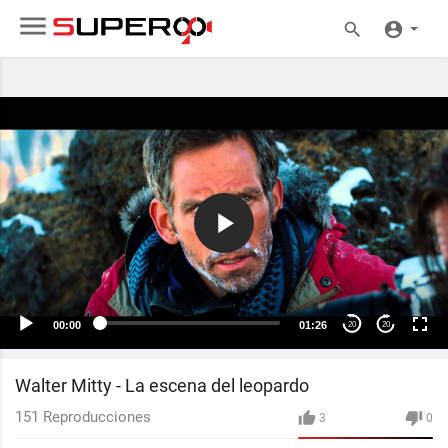
00:00
01:26
20
20
Walter Mitty - La escena del leopardo
151
Reproducciones
3
0