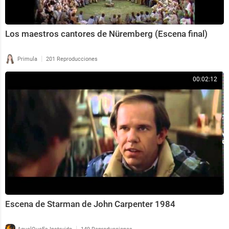
Los maestros cantores de Nüremberg (Escena final)
|
Primula
201 Reproducciones
00:02:12
Escena de Starman de John Carpenter 1984
|