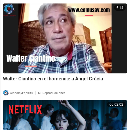
6:14
Walter Ciantino en el homenaje a Ángel Grácia
|
CienciayEspiritu
61 Reproducciones
00:02:02