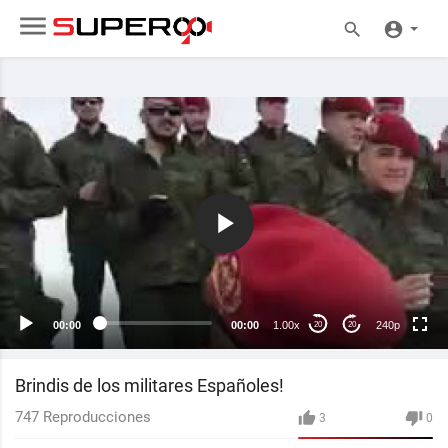
240p
00:00
00:00
1.00x
240p
20
20
Brindis de los militares Españoles!
747
Reproducciones
3
0