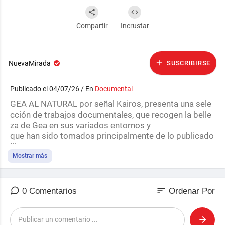
Compartir
Incrustar
NuevaMirada
SUSCRIBIRSE
Publicado el 04/07/26 / En
Documental
⁣GEA AL NATURAL por señal Kairos, presenta una sele
cción de trabajos documentales, que recogen la belle
za de Gea en sus variados entornos y
que han sido tomados principalmente de lo publicado
libremente en
⁣diferentes plataformas de internet. Gracias a todos lo
Mostrar más
s que lo hacen posible.
El fascinante mundo de las aves de África. Desde el i
sort
0 Comentarios
Ordenar Por
mponente avestruz, heredero de la era de los dinosaur
ios, hasta el diminuto quelea, capaz de formar bandad
as tan numerosas que oscurecen el cielo. Con más de