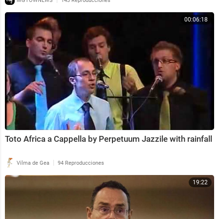
MGTOWNEWS
143 Reproducciones
00:06:18
Toto Africa a Cappella by Perpetuum Jazzile with rainfall
|
Vilma de Gea
94 Reproducciones
19:22