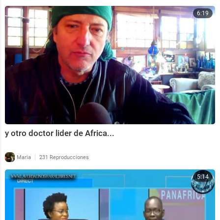
6:19
y otro doctor lider de Africa...
|
Maria
231 Reproducciones
5:14