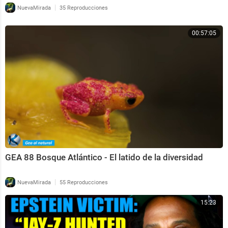
|
NuevaMirada
35 Reproducciones
00:57:05
GEA 88 Bosque Atlántico - El latido de la diversidad
|
NuevaMirada
55 Reproducciones
15:23