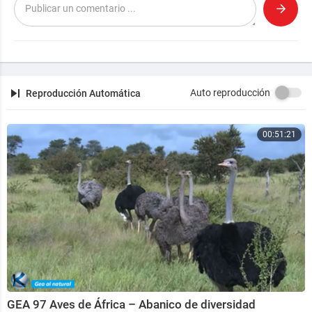
Suscríbanos en YouTube:
https://www.youtube.com/c/CGTNenEspañol
Síganos en:
https://espanol.cgtn.com
Facebook:
https://www.facebook.com/cgtnenespano
l
Auto reproducción
Reproducción Automática
Twitter:
https://twitter.com/cgtnenespanol
Instagram:
https://www.instagram.com/cgtnenespan
ol/
00:51:21
GEA 97 Aves de África – Abanico de diversidad