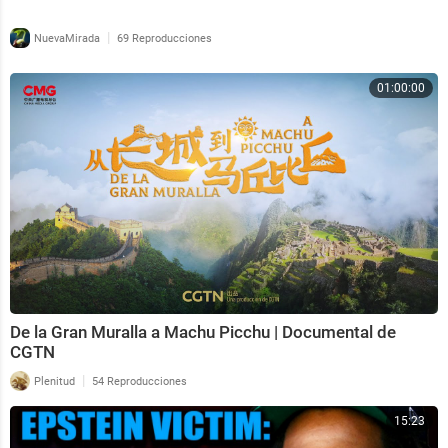
|
NuevaMirada
69 Reproducciones
01:00:00
De la Gran Muralla a Machu Picchu | Documental de
CGTN
|
Plenitud
54 Reproducciones
15:23