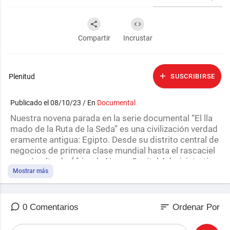
Compartir
Incrustar
Plenitud
SUSCRIBIRSE
Publicado el 08/10/23 / En
Documental
Nuestra novena parada en la serie documental “El lla
mado de la Ruta de la Seda” es una civilización verdad
eramente antigua: Egipto. Desde su distrito central de
negocios de primera clase mundial hasta el rascaciel
os más alto de África, la Nueva Capital Administrativa
en un desierto a 50 kilómetros de El Cairo demuestra
Mostrar más
la ambición del país. Y con la iniciativa de la Franja y la
Ruta, Egipto también está trabajando con China para
alcanzar su gran visión. #FranjayRuta #Egipto #Nueva
sort
0 Comentarios
Ordenar Por
RutadelaSeda #LlamadodeRutadelaSeda #documenta
l