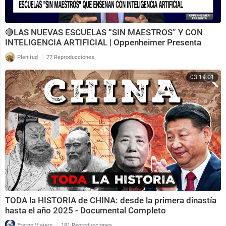
🔴LAS NUEVAS ESCUELAS “SIN MAESTROS” Y CON
INTELIGENCIA ARTIFICIAL | Oppenheimer Presenta
|
Plenitud
77 Reproducciones
03:19:01
TODA la HISTORIA de CHINA: desde la primera dinastía
hasta el año 2025 - Documental Completo
|
Eterno Viajero
181 Reproducciones