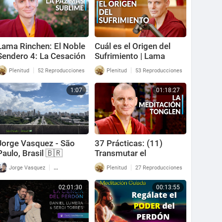
Lama Rinchen: El Noble
Cuál es el Origen del
Sendero 4: La Cesación
Sufrimiento | Lama
del Sufrimiento
Rinchen Gyaltsen | Las 4
|
|
Plenitud
52 Reproducciones
Plenitud
53 Reproducciones
Nobles Verdades
1:07
01:18:27
Jorge Vasquez - São
37 Prácticas: (11)
Paulo, Brasil 🇧🇷
Transmutar el
sufrimiento | Lama
|
|
Jorge Vasquez
99 Reproducciones
Plenitud
27 Reproducciones
Rinchen Gyaltsen
02:01:30
00:13:55