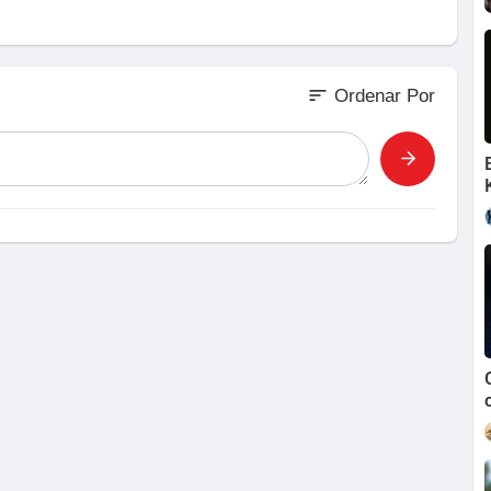
sort
Ordenar Por