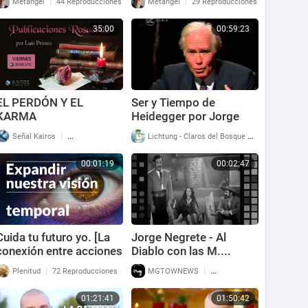
|
|
Metangel
44 Reproducciones
Metangel
29 Reproducciones
35:00
00:59:23
EL PERDÓN Y EL
Ser y Tiempo de
KARMA
Heidegger por Jorge
Eduardo Rivera
|
|
Señal Kairos
80 Reproducciones
Lichtung - Claros del Bosque
86 Reproducci
00:01:19
00:02:47
Cuida tu futuro yo. [La
Jorge Negrete - Al
conexión entre acciones
Diablo con las M....
negativas y sufrimiento]
|
|
Plenitud
72 Reproducciones
MGTOWNEWS
82 Reproducciones
01:21:41
01:50:42