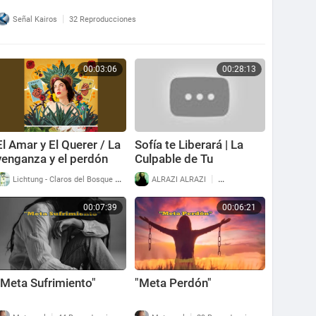
|
Señal Kairos
32 Reproducciones
00:03:06
00:28:13
El Amar y El Querer / La
Sofía te Liberará | La
venganza y el perdón
Culpable de Tu
Sufrimiento
|
|
Lichtung - Claros del Bosque
80 Reproducciones
ALRAZI ALRAZI
94 Reproducciones
REGRESARÁ para
LIBERARTE DE LOS
00:07:39
00:06:21
ARCONTES
"Meta Sufrimiento"
"Meta Perdón"