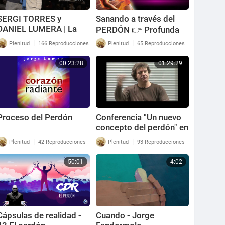
SERGI TORRES y
Sanando a través del
DANIEL LUMERA | La
PERDÓN 👉 Profunda
Ciencia del Perdón -
Meditación Guiada
|
|
Plenitud
166 Reproducciones
Plenitud
65 Reproducciones
Completo
00:23:28
01:29:29
Proceso del Perdón
Conferencia "Un nuevo
concepto del perdón" en
Durcal (Granada)
|
|
Plenitud
42 Reproducciones
Plenitud
93 Reproducciones
50:01
4:02
Cápsulas de realidad -
Cuando - Jorge