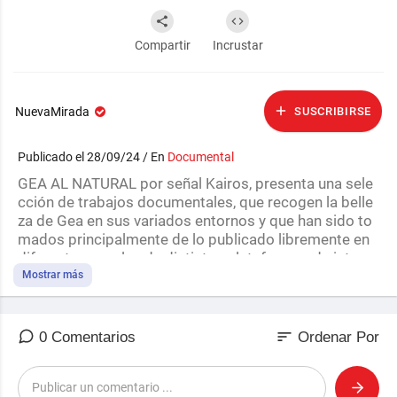
Compartir
Incrustar
NuevaMirada
SUSCRIBIRSE
Publicado el 28/09/24 / En
Documental
⁣⁣GEA AL NATURAL por señal Kairos, presenta una sele
cción de trabajos documentales, que recogen la belle
za de Gea en sus variados entornos y que han sido to
mados principalmente de lo publicado libremente en
diferentes canales de distintas plataformas de interne
t. Gracias a todos los que lo hacen posible.
Mostrar más
Los arrecifes son el escenario de esta entrega, entre l
a variedad de corales abunda la vida marina, dando co
sort
0 Comentarios
Ordenar Por
mo resultado un multicolor y mágico paisaje, lleno de
detalles asombrosos.