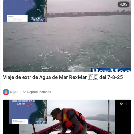
4:05
Viaje de extr de Agua de Mar RexMar 🇵🇪 del 7-8-25
|
legar
53 Reproducciones
5:11