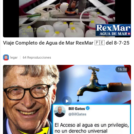
Viaje Completo de Agua de Mar RexMar 🇵🇪 del 8-7-25
|
legar
64 Reproducciones
16:08