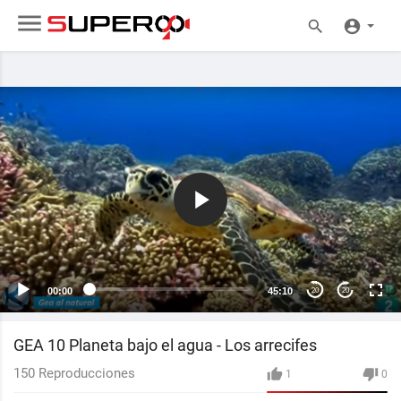
00:00
45:10
20
20
GEA 10 Planeta bajo el agua - Los arrecifes
150
Reproducciones
1
0