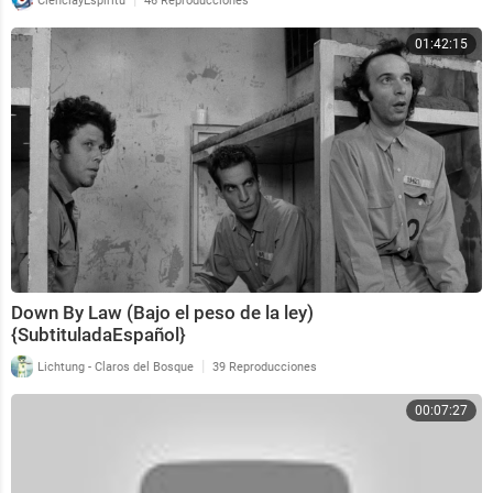
CienciayEspiritu
46 Reproducciones
01:42:15
Down By Law (Bajo el peso de la ley)
{SubtituladaEspañol}
|
Lichtung - Claros del Bosque
39 Reproducciones
00:07:27