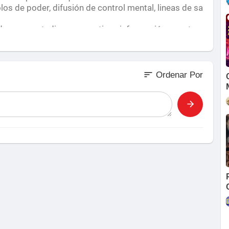
os de poder, difusión de control mental, lineas de sa
dado en su estudio pues contiene información pero ta
xpresa del autor del blog)!!!!!
list=PL7160E84DCB
sort
Ordenar Por