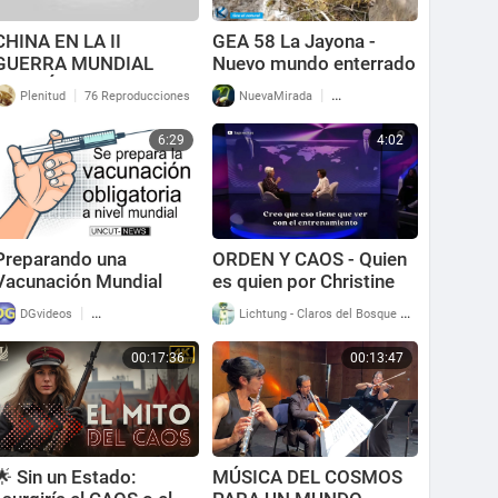
CHINA EN LA II
GEA 58 La Jayona -
GUERRA MUNDIAL
Nuevo mundo enterrado
LECCIÓN (BORRADA)
|
|
Plenitud
76 Reproducciones
NuevaMirada
63 Reproducciones
DE LA HISTORIA
6:29
4:02
Preparando una
ORDEN Y CAOS - Quien
Vacunación Mundial
es quien por Christine
Obligatoria
Lagarde
|
|
DGvideos
220 Reproducciones
Lichtung - Claros del Bosque
129 Reproducc
00:17:36
00:13:47
🌟 Sin un Estado:
MÚSICA DEL COSMOS