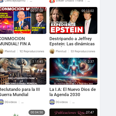
|
|
CienciayEspiritu
81 Reproducciones
Eliezer Orozco Triana
6 Reproducciones
HANTAVIRUS…
00:31:58
00:13:02
CONMOCION
Destripando a Jeffrey
MUNDIAL! FIN A
Epstein: Las dinámicas
NETANYAHU. IA LO
de la Élite Mundial
|
|
Plenitud
92 Reproducciones
Plenitud
53 Reproducciones
REEMPLAZA. LÍDERES
IRAN A LAS CALLES
1:11:41
2:37
Reclutando para la III
La I.A: El Nuevo Dios de
Guerra Mundial
la Agenda 2030
|
|
DGvideos
121 Reproducciones
DGvideos
134 Reproducciones
00:04:50
27:47