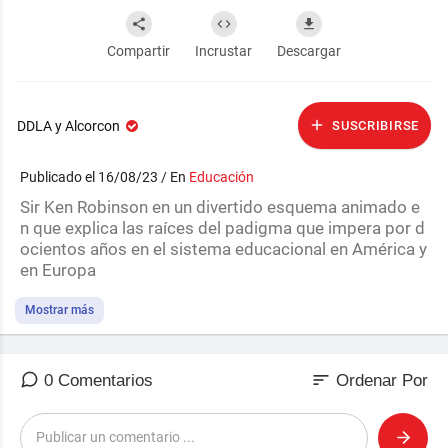
Compartir
Incrustar
Descargar
DDLA y Alcorcon
SUSCRIBIRSE
Publicado el 16/08/23 / En
Educación
⁣Sir Ken Robinson en un divertido esquema animado e
n que explica las raíces del padigma que impera por d
ocientos años en el sistema educacional en América y
en Europa
Mostrar más
sort
0 Comentarios
Ordenar Por