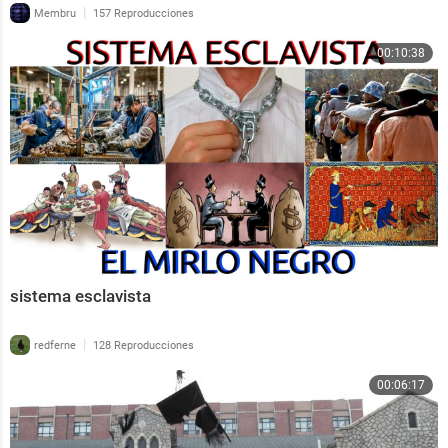
|
Membru
157 Reproducciones
00:10:38
sistema esclavista
|
redferne
128 Reproducciones
00:06:17