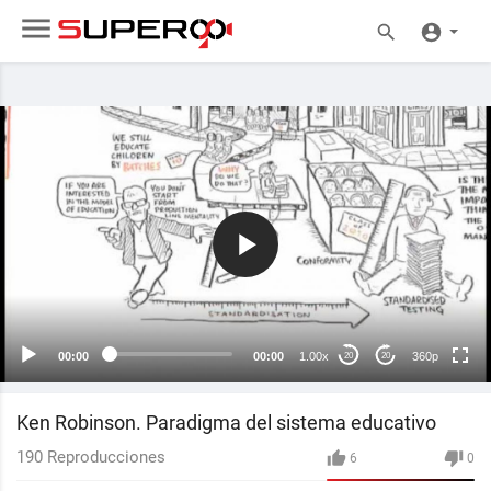
360p
240p
auto
00:00
00:00
1.00x
360p
20
20
Ken Robinson. Paradigma del sistema educativo
190
Reproducciones
6
0