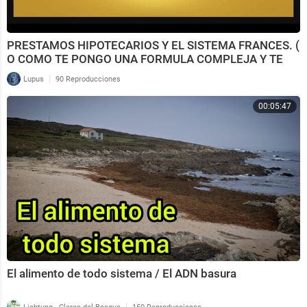
PRESTAMOS HIPOTECARIOS Y EL SISTEMA FRANCES. (
O COMO TE PONGO UNA FORMULA COMPLEJA Y TE
JODES...)
|
Lupus
90 Reproducciones
00:05:47
El alimento de todo sistema / El ADN basura
|