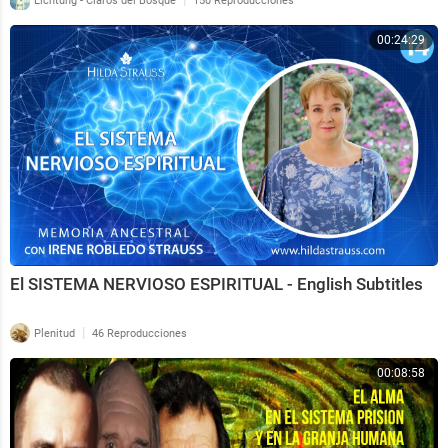
Lichtung - Claros del Bosque
150 Reproducciones
00:24:29
El SISTEMA NERVIOSO ESPIRITUAL - English Subtitles
|
Plenitud
46 Reproducciones
00:08:58