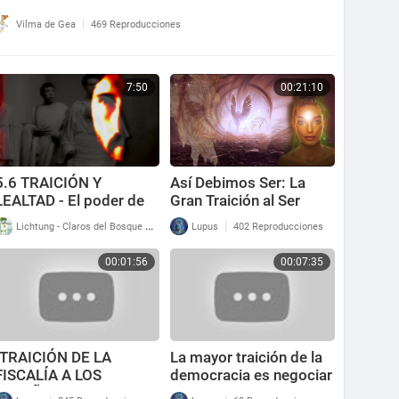
|
Vilma de Gea
469 Reproducciones
7:50
00:21:10
5.6 TRAICIÓN Y
Así Debimos Ser: La
LEALTAD - El poder de
Gran Traición al Ser
la palabra - DDLATv
Humano Ancestral
|
|
Lichtung - Claros del Bosque
218 Reproducciones
Lupus
402 Reproducciones
00:01:56
00:07:35
¡TRAICIÓN DE LA
La mayor traición de la
FISCALÍA A LOS
democracia es negociar
ESPAÑOLES!
la negación de la