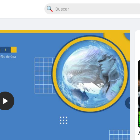
720p
240p