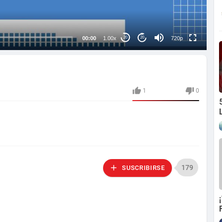
auto
00:00
1.00x
720p
20
20
1
0
179
SUSCRIBIRSE