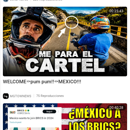
00:25:43
WELCOME⚰️pum pum!!⚰️MEXICO!!!
|
MGTOWNEWS
75 Reproducciones
00:40:28