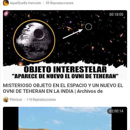
|
AquelQueEs Instruido
59 Reproducciones
00:10:00
MISTERIOSO OBJETO EN EL ESPACIO Y UN NUEVO EL
OVNI DE TEHERAN EN LA INDIA | Archivos de
Divulgación
|
Plenitud
119 Reproducciones
02:00:14