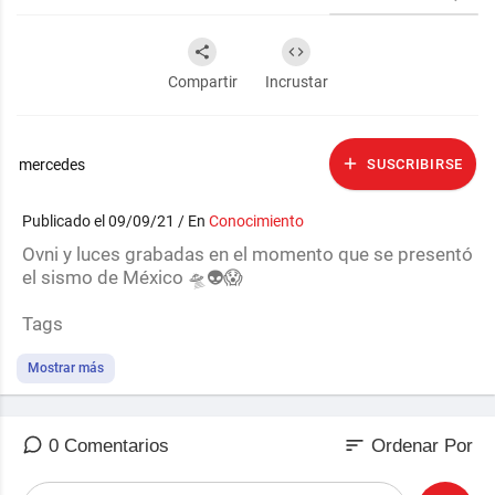
Compartir
Incrustar
mercedes
SUSCRIBIRSE
Publicado el 09/09/21 / En
Conocimiento
Ovni y luces grabadas en el momento que se presentó
el sismo de México 🛸👽😱
Tags
sismo mexico 7 septiembre 2021,
Mostrar más
sismo mexico hoy magnitud,
sismo mexico ayer,
sismo mexico 2021,
sort
0 Comentarios
Ordenar Por
sismo mexico 2021 septiembre,
sismo mexico hoy 7 septiembre 2021,