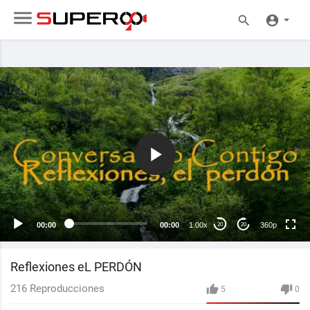
360p
240p
auto
00:00
00:00
1.00x
360p
20
20
Reflexiones eL PERDÓN
216
Reproducciones
5
0