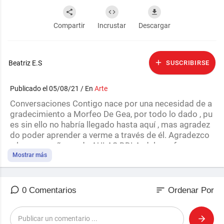
Compartir
Incrustar
Descargar
Beatriz E.S
SUSCRIBIRSE
Publicado el 05/08/21 / En
Arte
⁣Conversaciones Contigo nace por una necesidad de a
gradecimiento a Morfeo De Gea, por todo lo dado , pu
es sin ello no habría llegado hasta aquí , mas agradez
do poder aprender a verme a través de él. Agradezco
a los compañeros de AULAS DDLA, del que formo par
te , pues en cada instante en el que nos reunimos tod
Mostrar más
os aprendemos de todos. Y agradezco a los compañe
ros de DDLA pues con ellos y sus trabajos me han llen
ado el impulso de querer trabajar la voluntad de ser C
sort
0 Comentarios
Ordenar Por
oherente en lo que pienso, digo y hago.Y agradezco a
todos los seres h(H)umanos , que formana parte en m
i universo incluyendo por supuesto a todos los que no