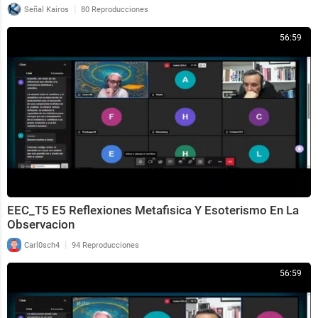
|
Señal Kairos
80 Reproducciones
56:59
EEC_T5 E5 Reflexiones Metafisica Y Esoterismo En La
Observacion
|
Carl0sch4
94 Reproducciones
56:59