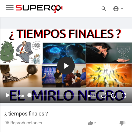
00:00
09:59
20
20
¿ tiempos finales ?
96
Reproducciones
2
0