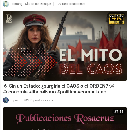
|
Lichtung - Claros del Bosque
129 Reproducciones
00:17:36
🌟 Sin un Estado: ¿surgiría el CAOS o el ORDEN? 🤔
#economía #liberalismo #politica #comunismo
|
Lupus
289 Reproducciones
37:44