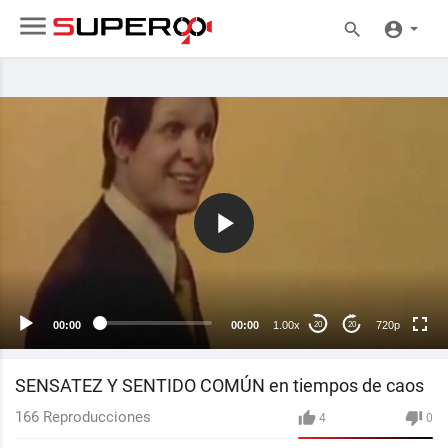
720p
240p
auto
00:00
00:00
1.00x
720p
20
20
SENSATEZ Y SENTIDO COMÚN en tiempos de caos
166
Reproducciones
4
0