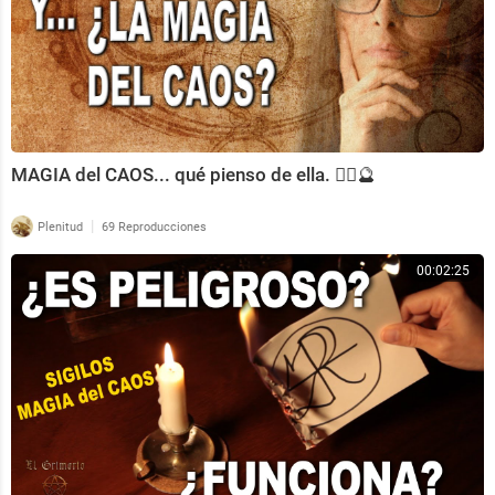
MAGIA del CAOS... qué pienso de ella. 🧙‍♀️🔮
|
Plenitud
69 Reproducciones
00:02:25