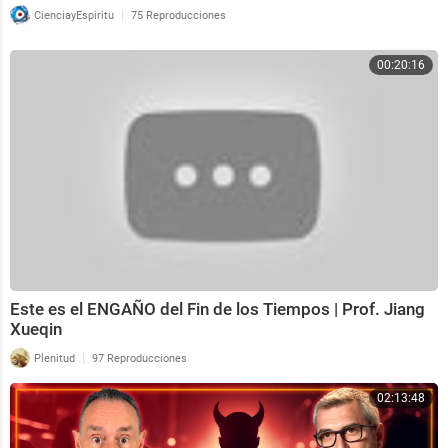
|
CienciayEspiritu
75 Reproducciones
00:20:16
Este es el ENGAÑO del Fin de los Tiempos | Prof. Jiang
Xueqin
|
Plenitud
97 Reproducciones
02:13:48