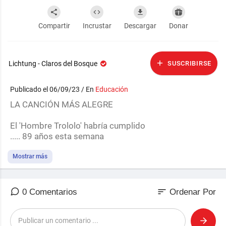
Compartir
Incrustar
Descargar
Donar
Lichtung - Claros del Bosque
SUSCRIBIRSE
Publicado el 06/09/23 / En
Educación
LA CANCIÓN MÁS ALEGRE
⁣El 'Hombre Trololo' habría cumplido
..... 89 años esta semana
El cantante soviético Eduard Khil se volvió famoso gr
Mostrar más
acias a esta canción titulada 'Estoy muy feliz, porque f
inalmente vuelvo a casa', que fue compuesta en la dé
cada de los 1960 y carencía de letras. Con la llegada
sort
0 Comentarios
Ordenar Por
de la época del Internet el tema se viralizó y en un mo
mento se escuchaba literalmente por todas partes.